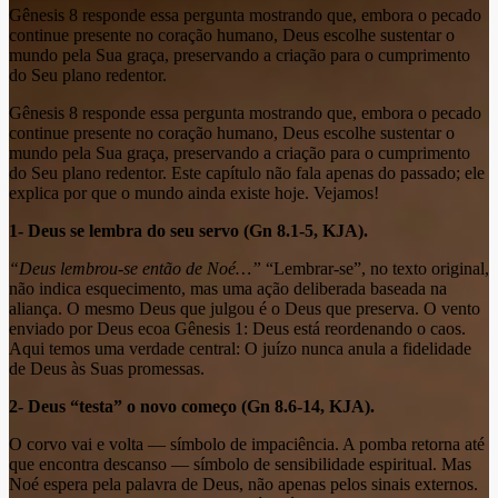
Gênesis 8 responde essa pergunta mostrando que, embora o pecado
continue presente no coração humano, Deus escolhe sustentar o
mundo pela Sua graça, preservando a criação para o cumprimento
do Seu plano redentor.
Gênesis 8 responde essa pergunta mostrando que, embora o pecado
continue presente no coração humano, Deus escolhe sustentar o
mundo pela Sua graça, preservando a criação para o cumprimento
do Seu plano redentor. Este capítulo não fala apenas do passado; ele
explica por que o mundo ainda existe hoje. Vejamos!
1- Deus se lembra do seu servo (Gn 8.1-5, KJA).
“Deus lembrou-se então de Noé…”
“Lembrar-se”, no texto original,
não indica esquecimento, mas uma ação deliberada baseada na
aliança. O mesmo Deus que julgou é o Deus que preserva. O vento
enviado por Deus ecoa Gênesis 1: Deus está reordenando o caos.
Aqui temos uma verdade central: O juízo nunca anula a fidelidade
de Deus às Suas promessas.
2- Deus “testa” o novo começo (Gn 8.6-14, KJA).
O corvo vai e volta — símbolo de impaciência. A pomba retorna até
que encontra descanso — símbolo de sensibilidade espiritual. Mas
Noé espera pela palavra de Deus, não apenas pelos sinais externos.