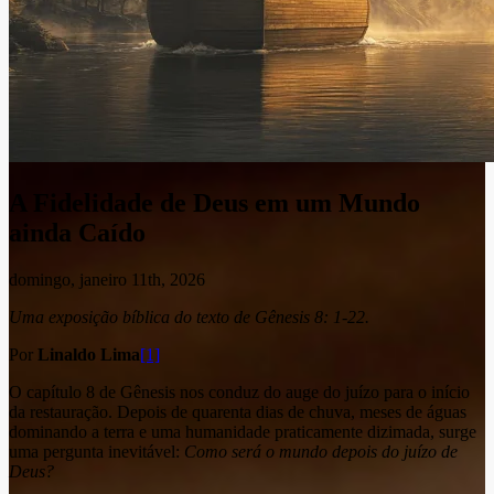
A Fidelidade de Deus em um Mundo
ainda Caído
domingo, janeiro 11th, 2026
Uma exposição bíblica do texto de Gênesis 8: 1-22.
Por
Linaldo Lima
[1]
O capítulo 8 de Gênesis nos conduz do auge do juízo para o início
da restauração. Depois de quarenta dias de chuva, meses de águas
dominando a terra e uma humanidade praticamente dizimada, surge
uma pergunta inevitável:
Como será o mundo depois do juízo de
Deus?