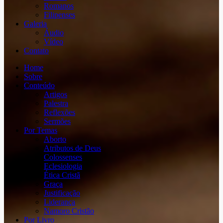
Romanos
Filipenses
Galeria
Áudio
Vídeo
Contato
Home
Sobre
Conteúdo
Artigos
Palestra
Reflexões
Sermões
Por Temas
Aborto
Atributos de Deus
Colossenses
Eclesiologia
Ética Cristã
Graça
Justificação
Liderança
Namoro Cristão
Por Livro