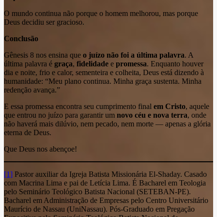
O mundo continua não porque o homem melhorou, mas porque
Deus decidiu ser gracioso.
Conclusão
Gênesis 8 nos ensina que
o juízo não foi a última palavra
. A
última palavra é
graça
,
fidelidade
e
promessa
. Enquanto houver
dia e noite, frio e calor, sementeira e colheita, Deus está dizendo à
humanidade: “Meu plano continua. Minha graça sustenta. Minha
redenção avança.”
E essa promessa encontra seu cumprimento final
em Cristo
, aquele
que entrou no juízo para garantir um
novo céu e nova terra
, onde
não haverá mais dilúvio, nem pecado, nem morte — apenas a glória
eterna de Deus.
Que Deus nos abençoe!
[1]
Pastor auxiliar da Igreja Batista Missionária El-Shaday. Casado
com Macrina Lima e pai de Letícia Lima. É Bacharel em Teologia
pelo Seminário Teológico Batista Nacional (SETEBAN-PE).
Bacharel em Administração de Empresas pelo Centro Universitário
Maurício de Nassau (UniNassau). Pós-Graduado em Pregação