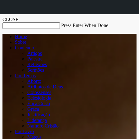
CLOSE
Press Enter When Done
Home
Sobre
Conteúdo
Artigos
Palestra
Reflexões
Sermões
Por Temas
Aborto
Atributos de Deus
Colossenses
Eclesiologia
Ética Cristã
Graça
Justificação
Liderança
Namoro Cristão
Por Livro
Mateus