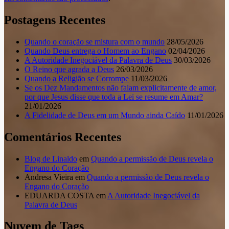
Postagens Recentes
Quando o coração se mistura com o mundo
28/05/2026
Quando Deus entrega o Homem ao Engano
02/04/2026
A Autoridade Inegociável da Palavra de Deus
30/03/2026
O Reino que agrada a Deus
26/03/2026
Quando a Religião se Corrompe
11/03/2026
Se os Dez Mandamentos não falam explicitamente de amor,
por que Jesus disse que toda a Lei se resume em Amar?
21/01/2026
A Fidelidade de Deus em um Mundo ainda Caído
11/01/2026
Comentários Recentes
Blog de Linaldo
em
Quando a permissão de Deus revela o
Engano do Coração
Andresa Vieira
em
Quando a permissão de Deus revela o
Engano do Coração
EDUARDA COSTA
em
A Autoridade Inegociável da
Palavra de Deus
Nuvem de Tags