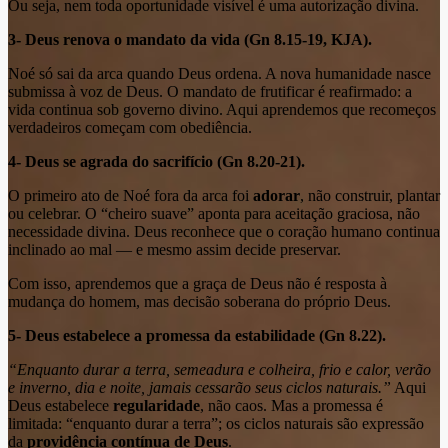
Ou seja, nem toda oportunidade visível é uma autorização divina.
3- Deus renova o mandato da vida (Gn 8.15-19, KJA).
Noé só sai da arca quando Deus ordena. A nova humanidade nasce
submissa à voz de Deus. O mandato de frutificar é reafirmado: a
vida continua sob governo divino. Aqui aprendemos que recomeços
verdadeiros começam com obediência.
4- Deus se agrada do sacrifício (Gn 8.20-21).
O primeiro ato de Noé fora da arca foi
adorar
, não construir, plantar
ou celebrar. O “cheiro suave” aponta para aceitação graciosa, não
necessidade divina. Deus reconhece que o coração humano continua
inclinado ao mal — e mesmo assim decide preservar.
Com isso, aprendemos que a graça de Deus não é resposta à
mudança do homem, mas decisão soberana do próprio Deus.
5- Deus estabelece a promessa da estabilidade (Gn 8.22).
“Enquanto durar a terra, semeadura e colheira, frio e calor, verão
e inverno, dia e noite, jamais cessarão seus ciclos naturais.”
Aqui
Deus estabelece
regularidade
, não caos. Mas a promessa é
limitada: “enquanto durar a terra”; os ciclos naturais são expressão
da
providência contínua de Deus
.