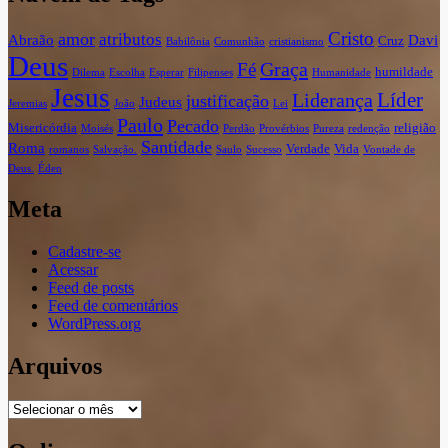
Cristo
amor
atributos
Abraão
Davi
Cruz
Babilônia
Comunhão
cristianismo
Deus
Graça
Fé
humildade
Dilema
Escolha
Esperar
Filipenses
Humanidade
Jesus
Líder
Liderança
justificação
Judeus
Jeremias
João
Lei
Paulo
Pecado
Misericórdia
religião
Moisés
Perdão
Provérbios
Pureza
redenção
Santidade
Roma
Verdade
Vida
romanos
Salvação.
Saulo
Sucesso
Vontade de
Deus.
Éden
Meta
Cadastre-se
Acessar
Feed de posts
Feed de comentários
WordPress.org
Arquivos
Arquivos