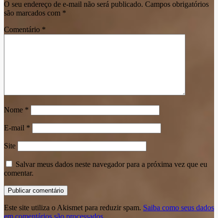
O seu endereço de e-mail não será publicado.
Campos obrigatórios
são marcados com
*
Comentário
*
Nome
*
E-mail
*
Site
Salvar meus dados neste navegador para a próxima vez que eu
comentar.
Este site utiliza o Akismet para reduzir spam.
Saiba como seus dados
em comentários são processados
.