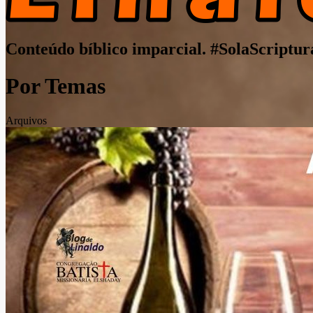
Conteúdo bíblico imparcial. #SolaScriptur
Por Temas
Arquivos