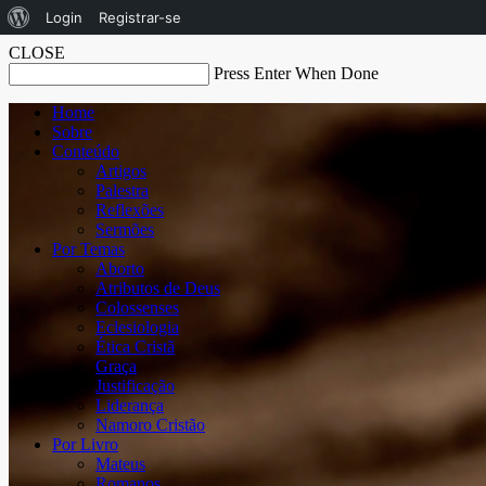
Sobre
Login
Registrar-se
o
CLOSE
Press Enter When Done
WordPress
Home
Sobre
Conteúdo
Artigos
Palestra
Reflexões
Sermões
Por Temas
Aborto
Atributos de Deus
Colossenses
Eclesiologia
Ética Cristã
Graça
Justificação
Liderança
Namoro Cristão
Por Livro
Mateus
Romanos