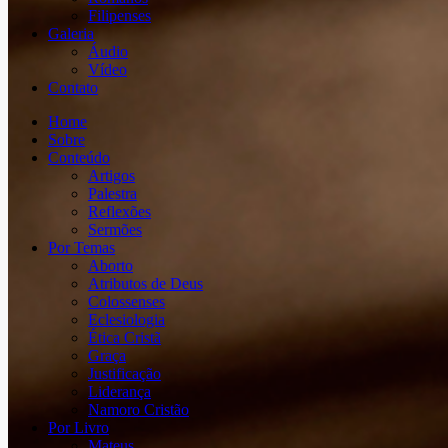
Filipenses
Galeria
Áudio
Vídeo
Contato
Home
Sobre
Conteúdo
Artigos
Palestra
Reflexões
Sermões
Por Temas
Aborto
Atributos de Deus
Colossenses
Eclesiologia
Ética Cristã
Graça
Justificação
Liderança
Namoro Cristão
Por Livro
Mateus