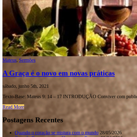
Mateus
,
Sermões
A Graça é o novo em novas práticas
sábado, junho 5th, 2021
Texto-Base: Mateus 9: 14 – 17 INTRODUÇÃO Conviver com publicano
Read More
Postagens Recentes
Quando o coração se mistura com o mundo
28/05/2026