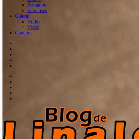
Romanos
Filipenses
Galeria
Áudio
Vídeo
Contato