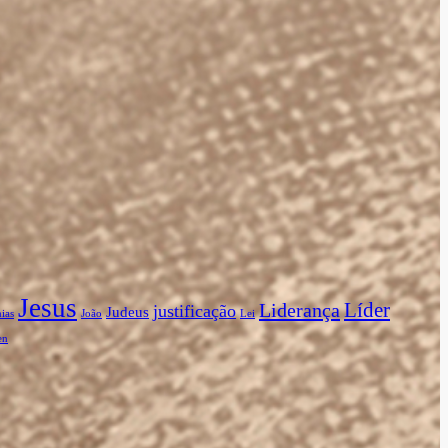
Jesus
Líder
Liderança
justificação
Judeus
ias
João
Lei
en