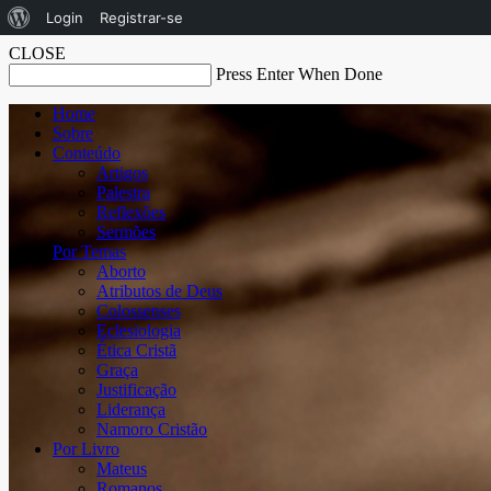
Sobre
Login
Registrar-se
o
CLOSE
Press Enter When Done
WordPress
Home
Sobre
Conteúdo
Artigos
Palestra
Reflexões
Sermões
Por Temas
Aborto
Atributos de Deus
Colossenses
Eclesiologia
Ética Cristã
Graça
Justificação
Liderança
Namoro Cristão
Por Livro
Mateus
Romanos