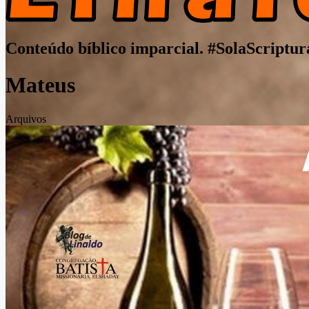
Conteúdo bíblico imparcial. #SolaScriptur
Mateus
Arquivos