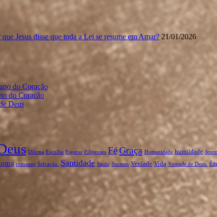
 que Jesus disse que toda a Lei se resume em Amar?
21/01/2026
gano do Coração
ano do Coração
 de Deus
Deus
Graça
Fé
humildade
Dilema
Escolha
Esperar
Filipenses
Humanidade
Jerem
Santidade
Roma
Verdade
Vida
romanos
Salvação.
Saulo
Sucesso
Vontade de Deus.
Éd