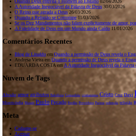
Quando Deus entrega o Homem ao Engano
02/04/2026
A Autoridade Inegociável da Palavra de Deus
30/03/2026
O Reino que agrada a Deus
26/03/2026
Quando a Religião se Corrompe
11/03/2026
Se os Dez Mandamentos não falam explicitamente de amor, por
A Fidelidade de Deus em um Mundo ainda Caído
11/01/2026
Comentários Recentes
Blog de Linaldo
em
Quando a permissão de Deus revela o En
Andresa Vieira
em
Quando a permissão de Deus revela o Eng
EDUARDA COSTA
em
A Autoridade Inegociável da Palavra
Nuvem de Tags
Cristo
amor
atributos
Abraão
Davi
Cruz
Babilônia
Comunhão
cristianismo
Paulo
Pecado
Misericórdia
religião
Moisés
Perdão
Provérbios
Pureza
redenção
Meta
Cadastre-se
Acessar