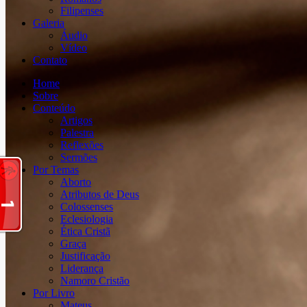
Filipenses
Galeria
Áudio
Vídeo
Contato
Home
Sobre
Conteúdo
Artigos
Palestra
Reflexões
Sermões
Por Temas
Aborto
Atributos de Deus
Colossenses
Eclesiologia
Ética Cristã
Graça
Justificação
Liderança
Namoro Cristão
Por Livro
Mateus