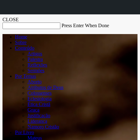
CLOSE
Press Enter When Done
Home
Sobre
Conteúdo
Artigos
Palestra
Reflexões
Sermões
Por Temas
Aborto
Atributos de Deus
Colossenses
Eclesiologia
Ética Cristã
Graça
Justificação
Liderança
Namoro Cristão
Por Livro
Mateus