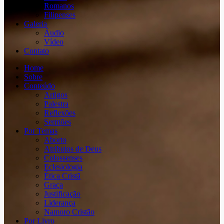
Romanos
Filipenses
Galeria
Áudio
Vídeo
Contato
Home
Sobre
Conteúdo
Artigos
Palestra
Reflexões
Sermões
Por Temas
Aborto
Atributos de Deus
Colossenses
Eclesiologia
Ética Cristã
Graça
Justificação
Liderança
Namoro Cristão
Por Livro