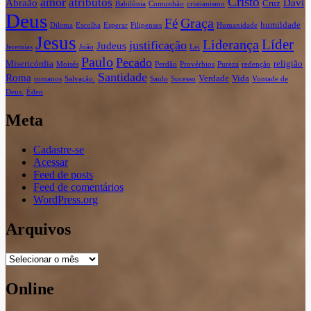
Cristo
amor
atributos
Abraão
Davi
Cruz
Babilônia
Comunhão
cristianismo
Deus
Graça
Fé
humildade
Dilema
Escolha
Esperar
Filipenses
Humanidade
Jesus
Líder
Liderança
justificação
Judeus
Jeremias
João
Lei
Paulo
Pecado
Misericórdia
religião
Moisés
Perdão
Provérbios
Pureza
redenção
Santidade
Roma
Verdade
Vida
romanos
Salvação.
Saulo
Sucesso
Vontade de
Deus.
Éden
Meta
Cadastre-se
Acessar
Feed de posts
Feed de comentários
WordPress.org
Arquivos
Arquivos
Online