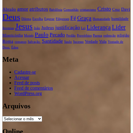
Cristo
amor
atributos
Abraão
Davi
Cruz
Babilônia
Comunhão
cristianismo
Deus
Graça
Fé
humildade
Dilema
Escolha
Esperar
Filipenses
Humanidade
Jesus
Líder
Liderança
justificação
Judeus
Jeremias
João
Lei
Paulo
Pecado
Misericórdia
religião
Moisés
Perdão
Provérbios
Pureza
redenção
Santidade
Roma
Verdade
Vida
romanos
Salvação.
Saulo
Sucesso
Vontade de
Deus.
Éden
Meta
Cadastre-se
Acessar
Feed de posts
Feed de comentários
WordPress.org
Arquivos
Arquivos
Online