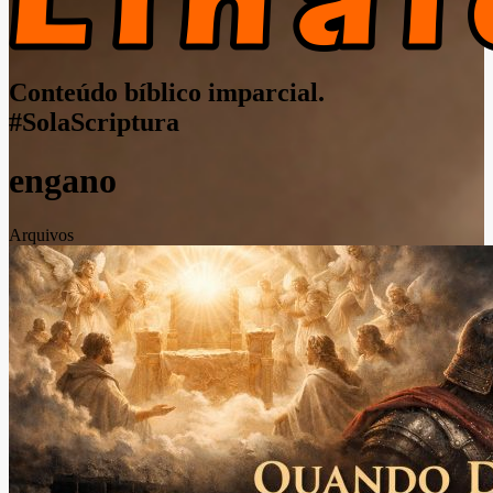
Conteúdo bíblico imparcial.
#SolaScriptura
engano
Arquivos