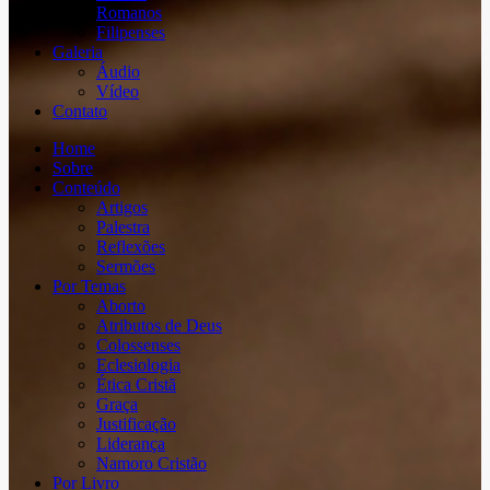
Romanos
Filipenses
Galeria
Áudio
Vídeo
Contato
Home
Sobre
Conteúdo
Artigos
Palestra
Reflexões
Sermões
Por Temas
Aborto
Atributos de Deus
Colossenses
Eclesiologia
Ética Cristã
Graça
Justificação
Liderança
Namoro Cristão
Por Livro