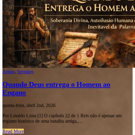
Artigo
,
Sermões
Quando Deus entrega o Homem ao
Engano
quinta-feira, abril 2nd, 2026
Por Linaldo Lima [1] O capítulo 22 de 1 Reis não é apenas um
registro histórico de uma batalha antiga,…
Read More