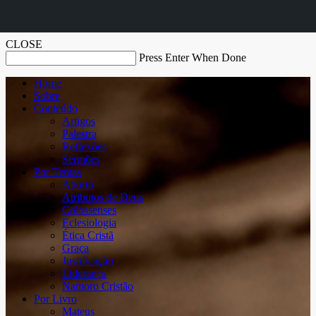
CLOSE
Press Enter When Done
Home
Sobre
Conteúdo
Artigos
Palestra
Reflexões
Sermões
Por Temas
Aborto
Atributos de Deus
Colossenses
Eclesiologia
Ética Cristã
Graça
Justificação
Liderança
Namoro Cristão
Por Livro
Mateus