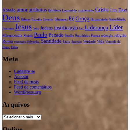
Cristo
amor
atributos
Abraão
Davi
Cruz
Babilônia
Comunhão
cristianismo
Deus
Graça
Fé
humildade
Dilema
Escolha
Esperar
Filipenses
Humanidade
Jesus
Líder
Liderança
justificação
Judeus
Jeremias
João
Lei
Paulo
Pecado
Misericórdia
religião
Moisés
Perdão
Provérbios
Pureza
redenção
Santidade
Roma
Verdade
Vida
romanos
Salvação.
Saulo
Sucesso
Vontade de
Deus.
Éden
Meta
Cadastre-se
Acessar
Feed de posts
Feed de comentários
WordPress.org
Arquivos
Arquivos
Online