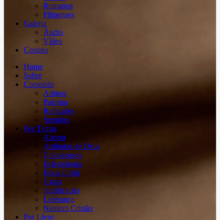
Romanos
Filipenses
Galeria
Áudio
Vídeo
Contato
Home
Sobre
Conteúdo
Artigos
Palestra
Reflexões
Sermões
Por Temas
Aborto
Atributos de Deus
Colossenses
Eclesiologia
Ética Cristã
Graça
Justificação
Liderança
Namoro Cristão
Por Livro