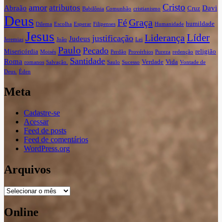
Cristo
amor
atributos
Abraão
Davi
Cruz
Babilônia
Comunhão
cristianismo
Deus
Graça
Fé
humildade
Dilema
Escolha
Esperar
Filipenses
Humanidade
Jesus
Líder
Liderança
justificação
Judeus
Jeremias
João
Lei
Paulo
Pecado
Misericórdia
religião
Moisés
Perdão
Provérbios
Pureza
redenção
Santidade
Roma
Verdade
Vida
romanos
Salvação.
Saulo
Sucesso
Vontade de
Deus.
Éden
Meta
Cadastre-se
Acessar
Feed de posts
Feed de comentários
WordPress.org
Arquivos
Arquivos
Online