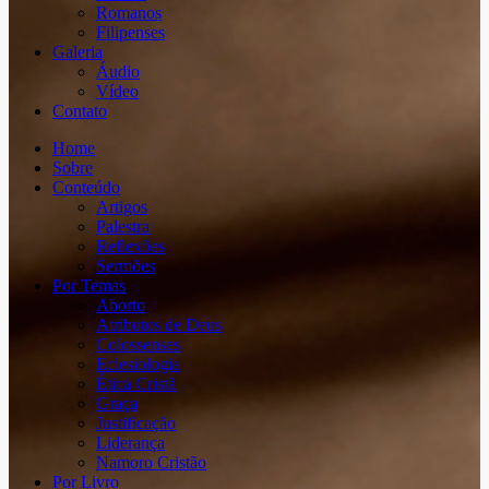
Romanos
Filipenses
Galeria
Áudio
Vídeo
Contato
Home
Sobre
Conteúdo
Artigos
Palestra
Reflexões
Sermões
Por Temas
Aborto
Atributos de Deus
Colossenses
Eclesiologia
Ética Cristã
Graça
Justificação
Liderança
Namoro Cristão
Por Livro