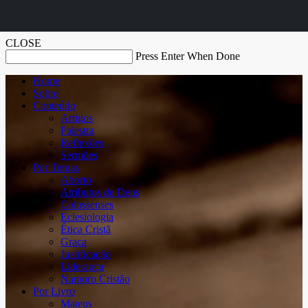
CLOSE
Press Enter When Done
Home
Sobre
Conteúdo
Artigos
Palestra
Reflexões
Sermões
Por Temas
Aborto
Atributos de Deus
Colossenses
Eclesiologia
Ética Cristã
Graça
Justificação
Liderança
Namoro Cristão
Por Livro
Mateus