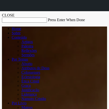
CLOSE
Press Enter When Done
Home
Sobre
Conteúdo
Artigos
Palestra
Reflexões
Sermões
Por Temas
Aborto
Atributos de Deus
Colossenses
Eclesiologia
Ética Cristã
Graça
Justificação
Liderança
Namoro Cristão
Por Livro
Mateus