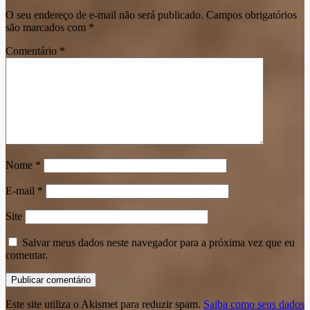
O seu endereço de e-mail não será publicado.
Campos obrigatórios
são marcados com
*
Comentário
*
Nome
*
E-mail
*
Site
Salvar meus dados neste navegador para a próxima vez que eu
comentar.
Este site utiliza o Akismet para reduzir spam.
Saiba como seus dados