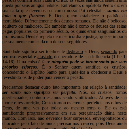
pessoas confiam suas vidas a Cristo, às vezes elas ainda sentem uma
queda por seus antigos hábitos. Entretanto, o apóstolo Pedro diz em
sua carta que devemos ser como nosso Pai celestial –
santos em
tudo o que fizermos
. É Deus quem estabelece o padrão da
moralidade. Diferentemente dos deuses romanos, Ele não é belicoso,
adúltero ou malicioso. Ele também não é como os deuses das seitas
pagãs populares do primeiro século, os quais eram sanguinários ou
promíscuos. Deus é repleto de misericórdia e justiça, que se importa
pessoalmente com cada um de seus seguidores.
Santidade significa ser totalmente
dedicado
a Deus,
separado
para
seu uso especial e
afastado
do pecado e de sua influência (1 Pe 1:
14-16). Uma coisa é fato:
ninguém pode se tornar santo por seus
próprios esforços
. É o Senhor quem santifica os cristãos,
concedendo o Espírito Santo para ajuda-los a obedecer a Deus e
revestindo-os de poder para vencer o pecado.
Precisamos destacar outro fato importante em relação à santidade:
ser santo não significa ser perfeito
. Nós, os cristãos, fomos
aperfeiçoados, contudo estamos sendo santificados. Através de sua
morte e ressurreição, Cristo tornou os crentes perfeitos aos olhos de
Deus, de uma vez por todas; ao mesmo temp o, Ele os está
santificando progressivamente em sua peregrinação diária neste
mundo. Com isso, não devemos ficar surpresos, envergonhados ou
chocados pelo fato de ainda precisarmos crescer, pois Deus ainda
não terminou sua obra em nossa vida (Hb 10: 14).