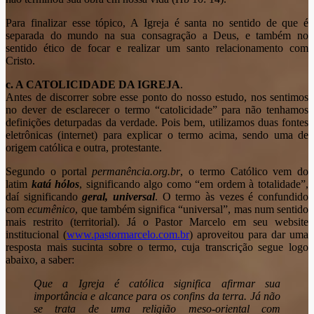
Para finalizar esse tópico, A Igreja é santa no sentido de que é
separada do mundo na sua consagração a Deus, e também no
sentido ético de focar e realizar um santo relacionamento com
Cristo.
c. A CATOLICIDADE DA IGREJA
.
Antes de discorrer sobre esse ponto do nosso estudo, nos sentimos
no dever de esclarecer o termo “catolicidade” para não tenhamos
definições deturpadas da verdade. Pois bem, utilizamos duas fontes
eletrônicas (internet) para explicar o termo acima, sendo uma de
origem católica e outra, protestante.
Segundo o portal
permanência.org.br
, o termo Católico vem do
latim
katá hólos
, significando algo como “em ordem à totalidade”,
daí significando
geral, universal
. O termo às vezes é confundido
com
ecumênico
, que também significa “universal”, mas num sentido
mais restrito (territorial). Já o Pastor Marcelo em seu website
institucional (
www.pastormarcelo.com.br
) aproveitou para dar uma
resposta mais sucinta sobre o termo, cuja transcrição segue logo
abaixo, a saber:
Que a Igreja é católica significa afirmar sua
importância e alcance para os confins da terra. Já não
se trata de uma religião meso-oriental com