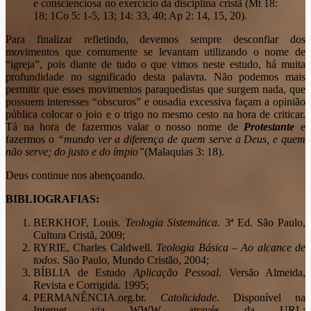
e conscienciosa no exercício da disciplina cristã (Mt 18:
18; 1Co 5: 1-5, 13; 14: 33, 40; Ap 2: 14, 15, 20).
Para finalizar refletindo, devemos sempre desconfiar dos
movimentos que comumente se levantam utilizando o nome de
“igreja”, pois diante de tudo o que vimos neste estudo, há muita
profundidade no significado desta palavra. Não podemos mais
permitir que esses movimentos paraquedistas que surgem nada, que
possuem interesses “obscuros” e ousadia excessiva façam a opinião
pública colocar o joio e o trigo no mesmo cesto na hora de criticar.
Tá na hora de fazermos valar o nosso nome de
Protestante
e
fazermos o
“mundo ver a diferença de quem serve a Deus, e quem
não serve; do justo e do ímpio”
(Malaquias 3: 18).
Deus continue nos abençoando.
BIBLIOGRAFIAS:
BERKHOF, Louis.
Teologia Sistemática
. 3ª Ed. São Paulo,
Cultura Cristã, 2009;
RYRIE, Charles Caldwell.
Teologia Básica – Ao alcance de
todos
. São Paulo, Mundo Cristão, 2004;
BÍBLIA de Estudo
Aplicação Pessoal.
Versão Almeida,
Revista e Corrigida. 1995;
PERMANÊNCIA.org.br.
Catolicidade.
Disponível na
Internet via WWW, através da URL: