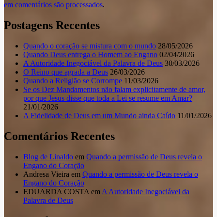
em comentários são processados
.
Postagens Recentes
Quando o coração se mistura com o mundo
28/05/2026
Quando Deus entrega o Homem ao Engano
02/04/2026
A Autoridade Inegociável da Palavra de Deus
30/03/2026
O Reino que agrada a Deus
26/03/2026
Quando a Religião se Corrompe
11/03/2026
Se os Dez Mandamentos não falam explicitamente de amor,
por que Jesus disse que toda a Lei se resume em Amar?
21/01/2026
A Fidelidade de Deus em um Mundo ainda Caído
11/01/2026
Comentários Recentes
Blog de Linaldo
em
Quando a permissão de Deus revela o
Engano do Coração
Andresa Vieira
em
Quando a permissão de Deus revela o
Engano do Coração
EDUARDA COSTA
em
A Autoridade Inegociável da
Palavra de Deus