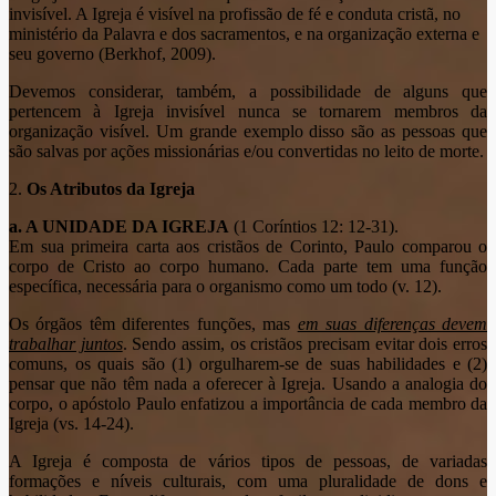
invisível. A Igreja é visível na profissão de fé e conduta cristã, no
ministério da Palavra e dos sacramentos, e na organização externa e
seu governo (Berkhof, 2009).
Devemos considerar, também, a possibilidade de alguns que
pertencem à Igreja invisível nunca se tornarem membros da
organização visível. Um grande exemplo disso são as pessoas que
são salvas por ações missionárias e/ou convertidas no leito de morte.
2.
Os Atributos da Igreja
a. A UNIDADE DA IGREJA
(1 Coríntios 12: 12-31).
Em sua primeira carta aos cristãos de Corinto, Paulo comparou o
corpo de Cristo ao corpo humano. Cada parte tem uma função
específica, necessária para o organismo como um todo (v. 12).
Os órgãos têm diferentes funções, mas
em suas diferenças devem
trabalhar juntos
. Sendo assim, os cristãos precisam evitar dois erros
comuns, os quais são (1) orgulharem-se de suas habilidades e (2)
pensar que não têm nada a oferecer à Igreja. Usando a analogia do
corpo, o apóstolo Paulo enfatizou a importância de cada membro da
Igreja (vs. 14-24).
A Igreja é composta de vários tipos de pessoas, de variadas
formações e níveis culturais, com uma pluralidade de dons e