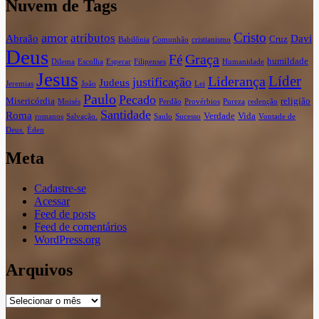
Nuvem de Tags
Cristo
amor
atributos
Abraão
Davi
Cruz
Babilônia
Comunhão
cristianismo
Deus
Graça
Fé
humildade
Dilema
Escolha
Esperar
Filipenses
Humanidade
Jesus
Líder
Liderança
justificação
Judeus
Jeremias
João
Lei
Paulo
Pecado
Misericórdia
religião
Moisés
Perdão
Provérbios
Pureza
redenção
Santidade
Roma
Verdade
Vida
romanos
Salvação.
Saulo
Sucesso
Vontade de
Deus.
Éden
Meta
Cadastre-se
Acessar
Feed de posts
Feed de comentários
WordPress.org
Arquivos
Arquivos