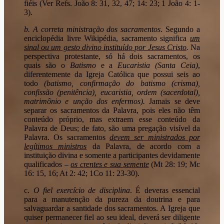
fiéis (Ver Refs. João 8: 31, 32, 47; 14: 23; 1 João 4: 1-
3).
b.
A correta ministração dos sacramentos
. Segundo a
enciclopédia livre Wikipédia, sacramento significa
um
sinal ou um gesto divino instituído por Jesus Cristo
.
Na
perspectiva protestante, só há dois sacramentos, os
quais são o
Batismo
e a
Eucaristia (Santa Ceia)
,
diferentemente da Igreja Católica que possui seis ao
todo
(batismo, confirmação do batismo (crisma),
confissão (penitência), eucaristia, ordem (sacerdotal),
matrimônio e unção dos enfermos).
Jamais se deve
separar os sacramentos da Palavra, pois eles não têm
conteúdo próprio, mas extraem esse conteúdo da
Palavra de Deus; de fato, são uma pregação visível da
Palavra. Os sacramentos
devem ser ministrados por
legítimos ministros
da Palavra, de acordo com a
instituição divina e somente a participantes devidamente
qualificados –
os crentes e sua semente
(Mt 28: 19; Mc
16: 15, 16; At 2: 42; 1Co 11: 23-30).
c.
O fiel exercício de disciplina
. É deveras essencial
para a manutenção da pureza da doutrina e para
salvaguardar a santidade dos sacramentos. A Igreja que
quiser permanecer fiel ao seu ideal, deverá ser diligente