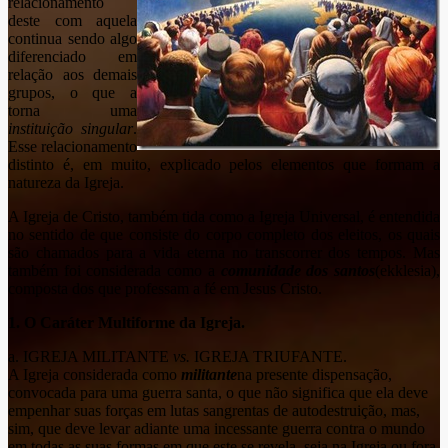
relacionamento
deste com aquela
continua sendo algo
diferenciado em
relação aos demais
grupos, o que a
torna uma
instituição singular
.
Esse relacionamento
distinto é, em muito, explicado pelos elementos que formam a
natureza da Igreja.
A Igreja de Cristo, também tida como a Igreja Universal, é entendida
no sentido de que consiste do corpo completo dos eleitos, os quais
são chamados para a vida eterna no transcorrer dos tempos. Mas
também foi considerada como a
comunidade dos santos
(ekklesia),
composta dos que professam a fé em Jesus Cristo.
1. O Caráter Multiforme da Igreja.
a. IGREJA MILITANTE
vs.
IGREJA TRIUFANTE.
A Igreja considerada como
militante
na presente dispensação,
convocada para uma guerra santa, o que não significa que ela deve
empenhar suas forças em lutas sangrentas de autodestruição, mas,
sim, que deve levar adiante uma incessante guerra contra o mundo
em todas as suas formas em que este se revela, seja na Igreja ou fora