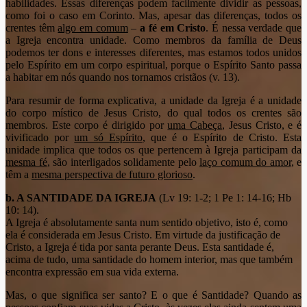
habilidades. Essas diferenças podem facilmente dividir as pessoas,
como foi o caso em Corinto. Mas, apesar das diferenças, todos os
crentes têm
algo em comum
–
a fé em Cristo
. É nessa verdade que
a Igreja encontra unidade. Como membros da família de Deus
podemos ter dons e interesses diferentes, mas estamos todos unidos
pelo Espírito em um corpo espiritual, porque o Espírito Santo passa
a habitar em nós quando nos tornamos cristãos (v. 13).
Para resumir de forma explicativa, a unidade da Igreja é a unidade
do corpo místico de Jesus Cristo, do qual todos os crentes são
membros. Este corpo é dirigido por
uma Cabeça
, Jesus Cristo, e é
vivificado por
um só Espírito
, que é o Espírito de Cristo. Esta
unidade implica que todos os que pertencem à Igreja participam da
mesma fé
, são interligados solidamente pelo
laço comum do amor
, e
têm a
mesma perspectiva de futuro glorioso
.
b. A SANTIDADE DA IGREJA
(Lv 19: 1-2; 1 Pe 1: 14-16; Hb
10: 14).
A Igreja é absolutamente santa num sentido objetivo, isto é, como
ela é considerada em Jesus Cristo. Em virtude da justificação de
Cristo, a Igreja é tida por santa perante Deus. Esta santidade é,
acima de tudo, uma santidade do homem interior, mas que também
encontra expressão em sua vida externa.
Mas, o que significa ser santo? E o que é Santidade? Quando as