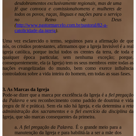
desdobramentos exclusivamente regionais, mas de uma
fé que convoca e comissiona
homens e mulheres de
todos os povos, raças, línguas e nações para o serviço
no Reino de Deus
(
http://www.pastormarcelo.com.br/pastoral/82-a-
catolicidade-da-igreja
)
.
Uma vez esclarecido o termo, seguimos para a afirmação de que
nós, os cristãos protestantes, afirmamos que a Igreja Invisível é a real
igreja católica, porque inclui todos os crentes da terra, de toda e
qualquer época particular, sem nenhuma exceção; porque,
consequentemente, ela (a Igreja) tem os seus membros entre todas as
nações evangelizadas do mundo, bem como exerce influência
controladora sobre a vida inteira do homem, em todas as suas fases.
3.
As Marcas da Igreja
Pode-se dizer que a marca por excelência da Igreja é a
fiel pregação
da Palavra
e seu reconhecimento como padrão de doutrina e vida
(regra de fé e prática). Sem ela não há Igreja, e ela determina a
reta
administração dos sacramentos
e o
fiel exercício da disciplina
da
Igreja, que são marcas consequentes da primeira.
a.
A fiel pregação da Palavra.
É o grande meio para a
manutenção da Igreja e para habilitá-la a ser a mãe dos