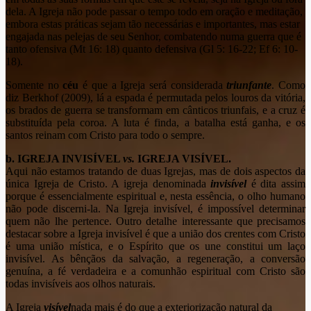
dela. A Igreja não pode passar o tempo todo em oração e meditação,
embora estas práticas sejam tão necessárias e importantes, mas estar
engajada nas pelejas de seu Senhor, combatendo numa guerra que é
tanto ofensiva (Mt 16: 18) quanto defensiva (Gl 5: 16-22; Ef 6: 10-
18).
Somente no
céu
é que a Igreja será considerada
triunfante
. Como
diz Berkhof (2009), lá a espada é permutada pelos louros da vitória,
os brados de guerra se transformam em cânticos triunfais, e a cruz é
substituída pela coroa. A luta é finda, a batalha está ganha, e os
santos reinam com Cristo para todo o sempre.
b. IGREJA INVISÍVEL
vs.
IGREJA VISÍVEL.
Aqui não estamos tratando de duas Igrejas, mas de dois aspectos da
única Igreja de Cristo. A igreja denominada
invisível
é dita assim
porque é essencialmente espiritual e, nesta essência, o olho humano
não pode discerni-la. Na Igreja invisível, é impossível determinar
quem não lhe pertence. Outro detalhe interessante que precisamos
destacar sobre a Igreja invisível é que a união dos crentes com Cristo
é uma união mística, e o Espírito que os une constitui um laço
invisível. As bênçãos da salvação, a regeneração, a conversão
genuína, a fé verdadeira e a comunhão espiritual com Cristo são
todas invisíveis aos olhos naturais.
A Igreja
visível
nada mais é do que a exteriorização natural da