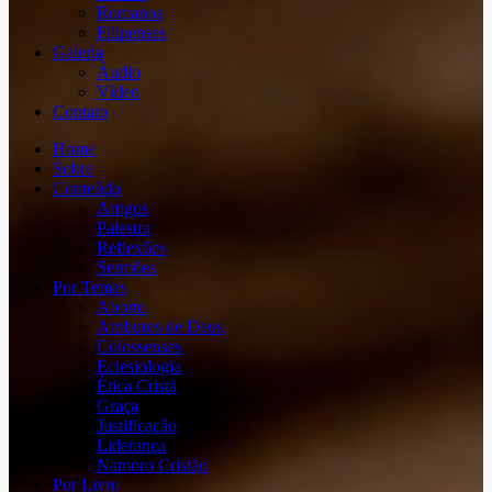
Romanos
Filipenses
Galeria
Áudio
Vídeo
Contato
Home
Sobre
Conteúdo
Artigos
Palestra
Reflexões
Sermões
Por Temas
Aborto
Atributos de Deus
Colossenses
Eclesiologia
Ética Cristã
Graça
Justificação
Liderança
Namoro Cristão
Por Livro