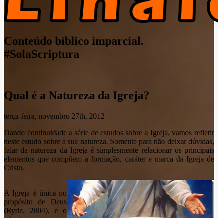
Conteúdo bíblico imparcial.
#SolaScriptura
Qual é a Natureza da Igreja?
terça-feira, novembro 27th, 2012
Dando continuidade a série de estudos sobre a Igreja, vamos refletir
neste estudo sobre a sua natureza. Somente para não deixar dúvidas,
falar da natureza da Igreja é simplesmente relacionar os principais
elementos que compõem a formação, caráter e marca da Igreja de
Cristo.
A Igreja é única no
propósito de Deus
(Ryrie, 2004), e o