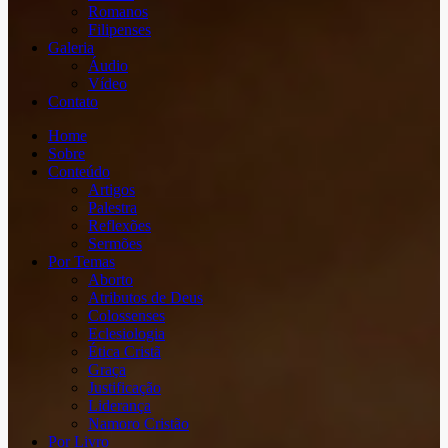
Romanos
Filipenses
Galeria
Áudio
Vídeo
Contato
Home
Sobre
Conteúdo
Artigos
Palestra
Reflexões
Sermões
Por Temas
Aborto
Atributos de Deus
Colossenses
Eclesiologia
Ética Cristã
Graça
Justificação
Liderança
Namoro Cristão
Por Livro