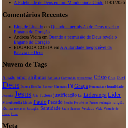
A Fidelidade de Deus em um Mundo ainda Caído
11/01/2026
Comentários Recentes
Blog de Linaldo
em
Quando a permissão de Deus revela o
Engano do Coração
Andresa Vieira
em
Quando a permissão de Deus revela o
Engano do Coração
EDUARDA COSTA
em
A Autoridade Inegociável da
Palavra de Deus
Nuvem de Tags
Cristo
amor
atributos
Abraão
Davi
Cruz
Babilônia
Comunhão
cristianismo
Deus
Graça
Fé
humildade
Dilema
Escolha
Esperar
Filipenses
Humanidade
Jesus
Líder
Liderança
justificação
Judeus
Jeremias
João
Lei
Paulo
Pecado
Misericórdia
religião
Moisés
Perdão
Provérbios
Pureza
redenção
Santidade
Roma
Verdade
Vida
romanos
Salvação.
Saulo
Sucesso
Vontade de
Deus.
Éden
Meta