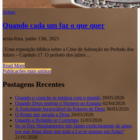
Artigo
Quando cada um faz o que quer
sexta-feira, junho 13th, 2025
| Uma exposição bíblica sobre a Crise de Adoração no Período dos
Juízes – Capítulo 17. O período dos juízes…
Read More
Navegação
Publicações mais antigas
por
Postagens Recentes
posts
Quando o coração se mistura com o mundo
28/05/2026
Quando Deus entrega o Homem ao Engano
02/04/2026
A Autoridade Inegociável da Palavra de Deus
30/03/2026
O Reino que agrada a Deus
26/03/2026
Quando a Religião se Corrompe
11/03/2026
Se os Dez Mandamentos não falam explicitamente de amor,
por que Jesus disse que toda a Lei se resume em Amar?
21/01/2026