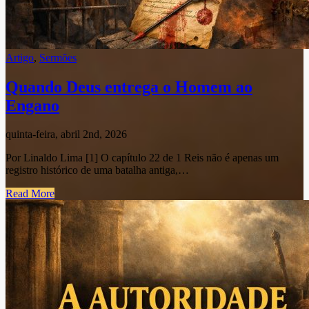
Artigo
,
Sermões
Quando Deus entrega o Homem ao
Engano
quinta-feira, abril 2nd, 2026
Por Linaldo Lima [1] O capítulo 22 de 1 Reis não é apenas um
registro histórico de uma batalha antiga,…
Read More