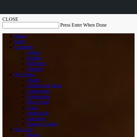
CLOSE
Press Enter When Done
Home
Sobre
Conteúdo
Artigos
Palestra
Reflexões
Sermões
Por Temas
Aborto
Atributos de Deus
Colossenses
Eclesiologia
Ética Cristã
Graça
Justificação
Liderança
Namoro Cristão
Por Livro
Mateus