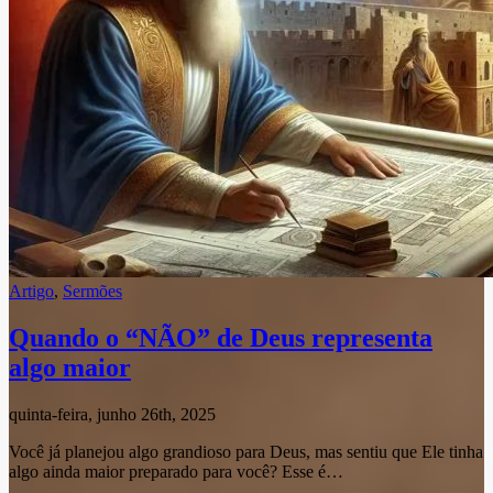
Artigo
,
Sermões
Quando o “NÃO” de Deus representa
algo maior
quinta-feira, junho 26th, 2025
Você já planejou algo grandioso para Deus, mas sentiu que Ele tinha
algo ainda maior preparado para você? Esse é…