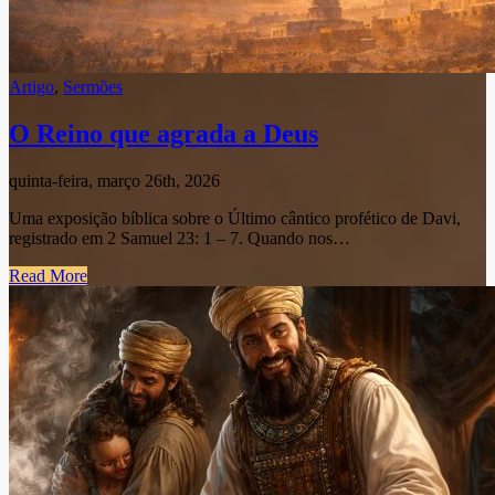
Artigo
,
Sermões
O Reino que agrada a Deus
quinta-feira, março 26th, 2026
Uma exposição bíblica sobre o Último cântico profético de Davi,
registrado em 2 Samuel 23: 1 – 7. Quando nos…
Read More