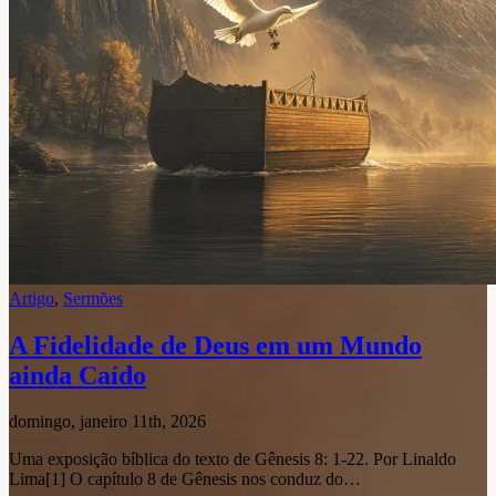
Artigo
,
Sermões
A Fidelidade de Deus em um Mundo
ainda Caído
domingo, janeiro 11th, 2026
Uma exposição bíblica do texto de Gênesis 8: 1-22. Por Linaldo
Lima[1] O capítulo 8 de Gênesis nos conduz do…