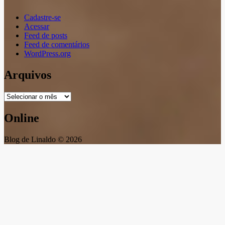
Cadastre-se
Acessar
Feed de posts
Feed de comentários
WordPress.org
Arquivos
Arquivos
Online
Blog de Linaldo © 2026