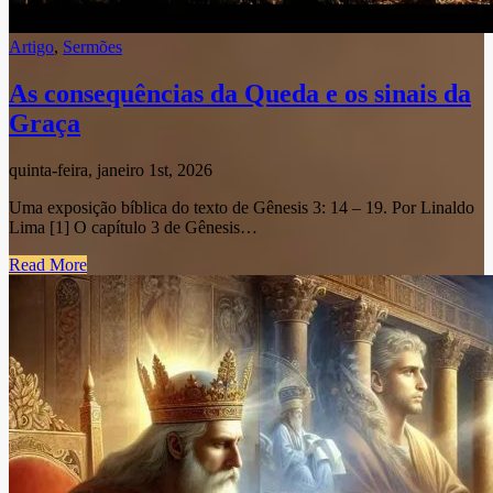
Artigo
,
Sermões
As consequências da Queda e os sinais da
Graça
quinta-feira, janeiro 1st, 2026
Uma exposição bíblica do texto de Gênesis 3: 14 – 19. Por Linaldo
Lima [1] O capítulo 3 de Gênesis…
Read More