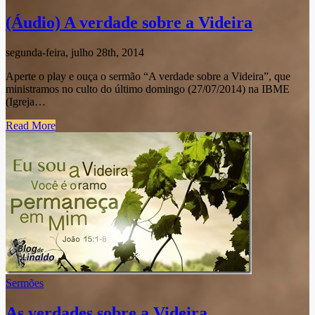
(Áudio) A verdade sobre a Videira
segunda-feira, julho 28th, 2014
Aperte o play e ouça o sermão “A verdade sobre a Videira”, que
ministramos no culto do último domingo (27/07/2014) na IBME
(Igreja…
Read More
Sermões
As verdades sobre a Videira