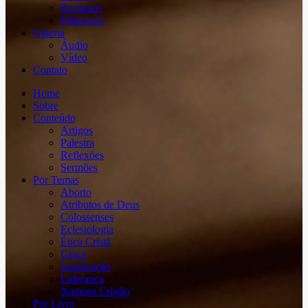
Romanos
Filipenses
Galeria
Áudio
Vídeo
Contato
Home
Sobre
Conteúdo
Artigos
Palestra
Reflexões
Sermões
Por Temas
Aborto
Atributos de Deus
Colossenses
Eclesiologia
Ética Cristã
Graça
Justificação
Liderança
Namoro Cristão
Por Livro