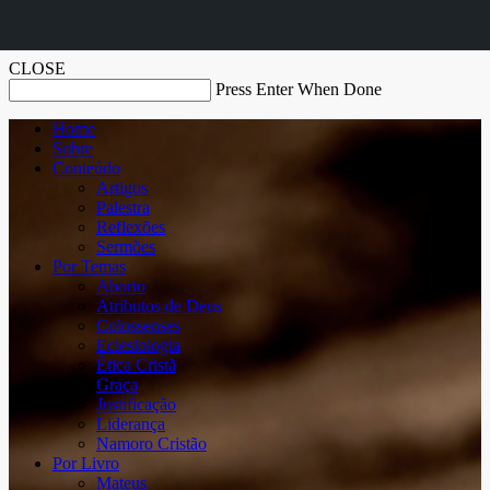
CLOSE
Press Enter When Done
Home
Sobre
Conteúdo
Artigos
Palestra
Reflexões
Sermões
Por Temas
Aborto
Atributos de Deus
Colossenses
Eclesiologia
Ética Cristã
Graça
Justificação
Liderança
Namoro Cristão
Por Livro
Mateus