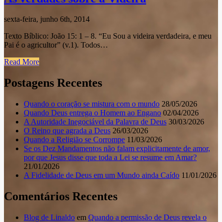
sexta-feira, junho 6th, 2014
Texto Bíblico: João 15: 1 – 8. “Eu Sou a videira verdadeira, e meu
Pai é o agricultor” (v.1). Todos…
Read More
Postagens Recentes
Quando o coração se mistura com o mundo
28/05/2026
Quando Deus entrega o Homem ao Engano
02/04/2026
A Autoridade Inegociável da Palavra de Deus
30/03/2026
O Reino que agrada a Deus
26/03/2026
Quando a Religião se Corrompe
11/03/2026
Se os Dez Mandamentos não falam explicitamente de amor,
por que Jesus disse que toda a Lei se resume em Amar?
21/01/2026
A Fidelidade de Deus em um Mundo ainda Caído
11/01/2026
Comentários Recentes
Blog de Linaldo
em
Quando a permissão de Deus revela o