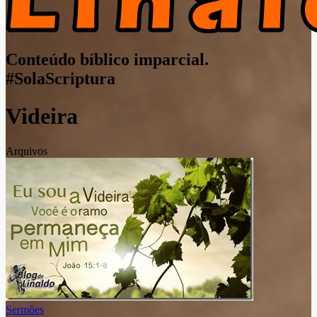
Conteúdo bíblico imparcial.
#SolaScriptura
Videira
Arquivos
Sermões