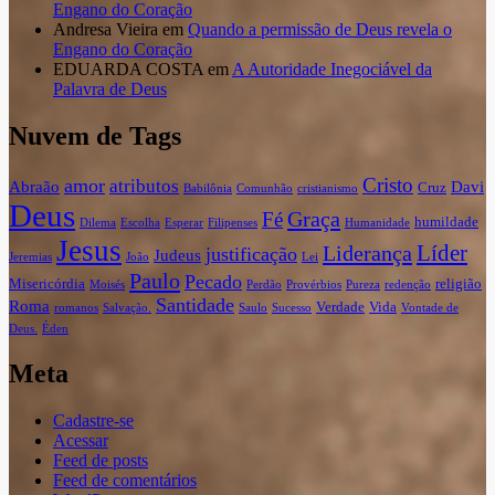
Engano do Coração
Andresa Vieira
em
Quando a permissão de Deus revela o
Engano do Coração
EDUARDA COSTA
em
A Autoridade Inegociável da
Palavra de Deus
Nuvem de Tags
Cristo
amor
atributos
Abraão
Davi
Cruz
Babilônia
Comunhão
cristianismo
Deus
Graça
Fé
humildade
Dilema
Escolha
Esperar
Filipenses
Humanidade
Jesus
Líder
Liderança
justificação
Judeus
Jeremias
João
Lei
Paulo
Pecado
Misericórdia
religião
Moisés
Perdão
Provérbios
Pureza
redenção
Santidade
Roma
Verdade
Vida
romanos
Salvação.
Saulo
Sucesso
Vontade de
Deus.
Éden
Meta
Cadastre-se
Acessar
Feed de posts
Feed de comentários