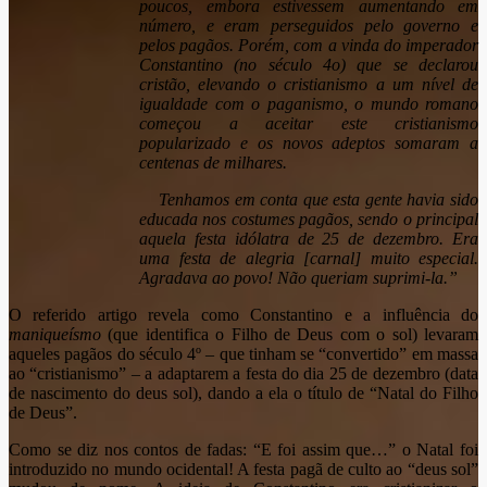
poucos, embora estivessem aumentando em
número, e eram perseguidos pelo governo e
pelos pagãos. Porém, com a vinda do imperador
Constantino (no século 4o) que se declarou
cristão, elevando o cristianismo a um nível de
igualdade com o paganismo, o mundo romano
começou a aceitar este cristianismo
popularizado e os novos adeptos somaram a
centenas de milhares.
Tenhamos em conta que esta gente havia sido
educada nos costumes pagãos, sendo o principal
aquela festa idólatra de 25 de dezembro. Era
uma festa de alegria [carnal] muito especial.
Agradava ao povo! Não queriam suprimi-la.”
O referido artigo revela como Constantino e a influência do
maniqueísmo
(que identifica o Filho de Deus com o sol) levaram
aqueles pagãos do século 4º – que tinham se “convertido” em massa
ao “cristianismo” – a adaptarem a festa do dia 25 de dezembro (data
de nascimento do deus sol), dando a ela o título de “Natal do Filho
de Deus”.
Como se diz nos contos de fadas: “E foi assim que…” o Natal foi
introduzido no mundo ocidental! A festa pagã de culto ao “deus sol”