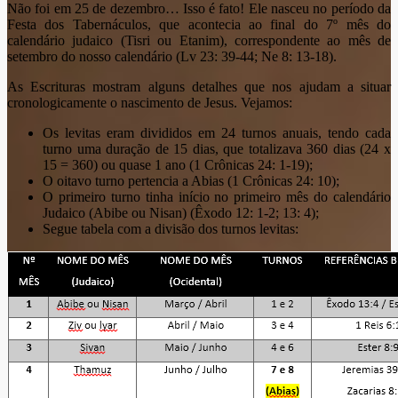
Não foi em 25 de dezembro… Isso é fato! Ele nasceu no período da
Festa dos Tabernáculos, que acontecia ao final do 7º mês do
calendário judaico (Tisri ou Etanim), correspondente ao mês de
setembro do nosso calendário (Lv 23: 39-44; Ne 8: 13-18).
As Escrituras mostram alguns detalhes que nos ajudam a situar
cronologicamente o nascimento de Jesus. Vejamos:
Os levitas eram divididos em 24 turnos anuais, tendo cada
turno uma duração de 15 dias, que totalizava 360 dias (24 x
15 = 360) ou quase 1 ano (1 Crônicas 24: 1-19);
O oitavo turno pertencia a Abias (1 Crônicas 24: 10);
O primeiro turno tinha início no primeiro mês do calendário
Judaico (Abibe ou Nisan) (Êxodo 12: 1-2; 13: 4);
Segue tabela com a divisão dos turnos levitas: