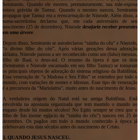
Semiramis. Quando ele morreu, prematuramente, sua mãe-esposa
estava grávida de Tamuz. Quando o menino nasceu, Semiramis
propagou que Tamuz era a
reencarnação
de Ninrode. Além disso, a
suma-sacerdotisa declarou que, em cada aniversário de seu
nascimento (25 de dezembro), Ninrode
desejaria receber presentes
em uma árvore
.
Depois disso, Semiramis se autodeclarou “rainha do céu” e Ninrode,
“o divino filho do céu”. Após várias gerações dessa adoração
idólatra, Ninrode passou a ser reconhecido como um (falso) messias,
filho de Baal, o deus-sol. O resumo da ópera é que os dois
(Semiramis e Ninrode encarnado em seu filho Tamuz) se tornaram
os principais objetos de adoração do sistema religioso da Babilônia.
Essa veneração de “a Madona e Seu Filho” se estendeu por todo o
mundo, com variações de nomes e idiomas. Esse tipo de veneração
é a precursora da “Mariolatria”, muito antes do nascimento de Jesus.
A verdadeira origem do Natal está na antiga Babilônia. Está
envolvida na apostasia organizada que tem mantido o mundo no
engano desde há muitos séculos! No Egito sempre se creu que o
filho de Ísis (nome egípcio da “rainha do céu”) nasceu em 25 de
dezembro. Os pagãos em todo o mundo conhecido à época já
celebravam esta data séculos antes do nascimento de Cristo.
3. QUANDO JESUS NASCEU.