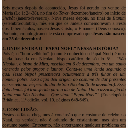
Seis meses depois do acontecido, Jesus foi gerado no ventre de
Maria (Lc 1: 24-38), no fim do
Tevet
(dezembro/janeiro) ou início de
Shebât
(janeiro/fevereiro). Nove meses depois, no final de
Etanim
(setembro/outubro), mês em que os Judeus comemoravam a Festa
dos Tabernáculos, nasceu Jesus Cristo, o Emanuel (Deus conosco).
Portanto, cronologicamente está comprovado que
Jesus não nasceu
em 25 de dezembro!
4. ONDE ENTRA O “PAPAI NOEL” NESSA HISTÓRIA?
Pois é, o “bom velhinho” (como é conhecido o Papai Noel) é uma
lenda baseada em Nicolau, bispo católico do século 5º.
“São
Nicolau, o bispo de Mira, nascido em 6 de dezembro, era um santo
venerado pelos gregos e latinos. Conta-se uma lenda segundo a
qual [esse bispo] presenteava ocultamente a três filhas de um
homem pobre. Essa ação deu origem ao costume de dar presentes
em secreto na véspera do dia de São Nicolau (6 de dezembro). Essa
data depois foi transferida para o dia de Natal. Daí a associação do
Natal com São Nicolau… Que virou “Papai Noel””
(Enciclopédia
Britânica, 11ª edição, vol. 19, páginas 648-649).
5.
CONCLUSÃO.
Postos os fatos, chegamos à conclusão que o costume de celebrar o
Natal, na verdade, não é oriundo do cristianismo, mas sim um
costume pagão. Entretanto, não enxergamos qualquer problema em