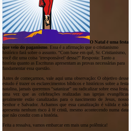
O Natal é uma festa
que veio do paganismo
. Essa é a afirmação que o cristianismo
histórico fará sobre o assunto. “Com base em quê, Sr. Cristianismo,
você diz uma coisa ‘irresponsável’ dessa?” Resposta: Tanto a
história quanto as Escrituras apresentam as provas necessárias para
fundamentar essa questão.
Antes de começarmos, vale aqui uma observação: O objetivo desse
estudo é trazer os esclarecimentos bíblicos e históricos sobre a festa
natalina, jamais queremos “satanizar” ou radicalizar sobre essa festa,
uma vez que as celebrações realizadas nas igrejas evangélicas
geralmente estão canalizadas para o nascimento de Jesus, nosso
Senhor e Salvador. Achamos que essa canalização é válida e não
apresenta nenhum risco à fé cristã, mesmo acontecendo numa data
que não condiz com a história.
Feita a ressalva, vamos embarcar em mais uma polêmica!