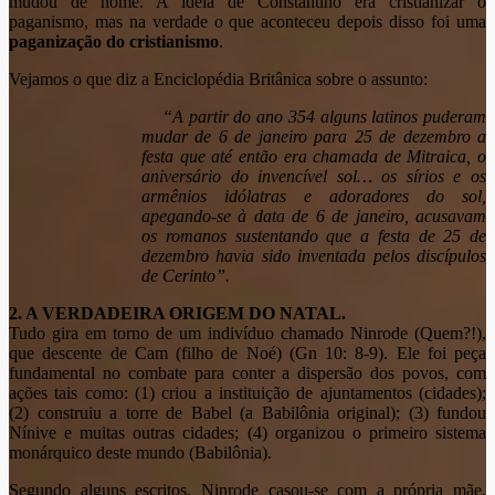
mudou de nome. A ideia de Constantino era cristianizar o
paganismo, mas na verdade o que aconteceu depois disso foi uma
paganização do cristianismo
.
Vejamos o que diz a Enciclopédia Britânica sobre o assunto:
“A partir do ano 354 alguns latinos puderam
mudar de 6 de janeiro para 25 de dezembro a
festa que até então era chamada de Mitraica, o
aniversário do invencível sol… os sírios e os
armênios idólatras e adoradores do sol,
apegando-se à data de 6 de janeiro, acusavam
os romanos sustentando que a festa de 25 de
dezembro havia sido inventada pelos discípulos
de Cerinto”.
2. A VERDADEIRA ORIGEM DO NATAL.
Tudo gira em torno de um indivíduo chamado Ninrode (Quem?!),
que descente de Cam (filho de Noé) (Gn 10: 8-9). Ele foi peça
fundamental no combate para conter a dispersão dos povos, com
ações tais como: (1) criou a instituição de ajuntamentos (cidades);
(2) construiu a torre de Babel (a Babilônia original); (3) fundou
Nínive e muitas outras cidades; (4) organizou o primeiro sistema
monárquico deste mundo (Babilônia).
Segundo alguns escritos, Ninrode casou-se com a própria mãe,