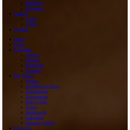
Romanos
Filipenses
Galeria
Áudio
Vídeo
Contato
Home
Sobre
Conteúdo
Artigos
Palestra
Reflexões
Sermões
Por Temas
Aborto
Atributos de Deus
Colossenses
Eclesiologia
Ética Cristã
Graça
Justificação
Liderança
Namoro Cristão
Por Livro