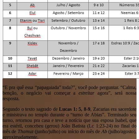
“E pra quê essa “papagaiada” toda?”, você pode perguntar. “Calma,
benção, o negócio vai começar a
estreitar
agora”, será nossa
resposta.
Segundo o texto sagrado de
Lucas 1: 5, 8-9
, Zacarias era sacerdote
e ministrava no templo durante o “turno de Abias”. Terminado seu
turno, retornou pra casa e teve a notícia que sua esposa Isabel, que
era estéril, concebeu (gerou) João Batista (Lc 1:23-24) no final do
mês de
Thamuz
(junho/julho) ou início do mês de
Ab
(julho/agosto),
aproximadamente.