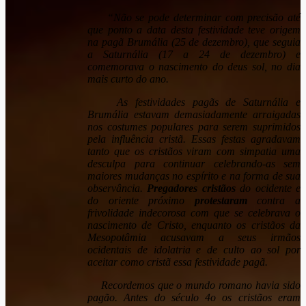
“Não se pode determinar com precisão até
que ponto a data desta festividade teve origem
na pagã Brumália (25 de dezembro), que seguia
a Saturnália (17 a 24 de dezembro) e
comemorava o nascimento do deus sol, no dia
mais curto do ano.
As festividades pagãs de Saturnália e
Brumália estavam demasiadamente arraigadas
nos costumes populares para serem suprimidos
pela influência cristã. Essas festas agradavam
tanto que os cristãos viram com simpatia uma
desculpa para continuar celebrando-as sem
maiores mudanças no espírito e na forma de sua
observância.
Pregadores cristãos
do ocidente e
do oriente próximo
protestaram
contra a
frivolidade indecorosa com que se celebrava o
nascimento de Cristo, enquanto os cristãos da
Mesopotâmia acusavam a seus irmãos
ocidentais de idolatria e de culto ao sol por
aceitar como cristã essa festividade pagã.
Recordemos que o mundo romano havia sido
pagão. Antes do século 4o os cristãos eram