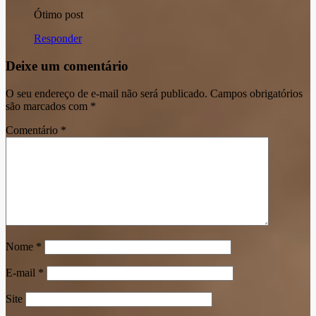
Ótimo post
Responder
Deixe um comentário
O seu endereço de e-mail não será publicado.
Campos obrigatórios
são marcados com
*
Comentário
*
Nome
*
E-mail
*
Site