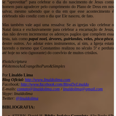
se “aproveitar” para celebrar o dia do nascimento de Jesus como
homem para agradecer pelo cumprimento do Plano de Deus em nos
salvar, mesmo sabendo que o dia em que esse acontecimento é
celebrado não condiz com o dia que Ele nasceu, de fato.
Mas também vale aqui uma ressalva: Se as igrejas vão celebrar o
Natal única e exclusivamente para celebrar a encarnação de Jesus,
elas não devem incrementar os adereços pagãos que compõem essa
festa, tais como
papai noel, árvores, guirlandas, velas, pisca-pisca
,
dentre outros. Ao adotar estes instrumentos, aí sim, a Igreja estará
fazendo o mesmo que Constantino realizou no século 5º e perdura
até hoje no seio (ignorante) do convívio de muitos cristãos.
#SolaScriptura
#VoltemosAoEvangelhoPuro&Simples
Por
Linaldo Lima
Blog Oficial:
http://www.linaldolima.com
Facebook:
http://www.facebook.com/BlogDeLinaldo
E-mails:
contato@linaldolima.com
/
linaldolima@gmail.com
Skype: linaldolima
Twitter:
@linaldolima
BIBLIOGRAFIA:
STERN, David H.
Bíblia Judaica Completa,
São Paulo-SP: