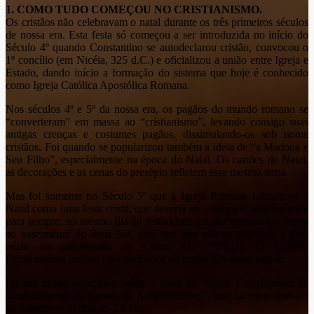
1. COMO TUDO COMEÇOU NO CRISTIANISMO.
Os cristãos não celebravam o natal durante os três primeiros séculos
de nossa era. Esta festa só começou a ser introduzida no início do
Século 4º quando Constantino se autodeclarou cristão, convocou o
1º concílio (em Nicéia, 325 d.C.) e oficializou a união entre Igreja e
Estado, dando início a formação do sistema que hoje é conhecido
como Igreja Católica Apostólica Romana.
Nos séculos 4º e 5º da nossa era, os pagãos do mundo romano se
“converteram” em massa ao “cristianismo”, levando consigo suas
antigas crenças e costumes pagãos, dissimulando-os sob nome
cristãos. Foi quando se popularizou também a ideia de “a Madona e
Seu Filho”, especialmente na época do Natal. Os cartões de Natal,
as decorações e as cenas do presépio refletem esse mesmo tema.
Mas foi somente no Século 5º que a Igreja Romana oficializou o
Natal como uma festa cristã, que deveria ser celebrada anualmente e
para sempre, no mesmo dia da festividade secular romana em honra
ao nascimento do deus Sol, uma vez que não se conhecia a data
exata do nascimento de Cristo. OI? “DEUS O QUÊ?”
Explicaremos melhor essa lambança no ponto XX deste estudo.
Há um artigo específico sobre o natal na “Nova Enciclopédia de
Conhecimento Religioso, de Schaff-Herzog”, que fazemos questão
de transcrevê-lo abaixo. Lá vai: