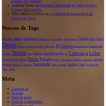
Engano do Coração
Andresa Vieira
em
Quando a permissão de Deus revela o
Engano do Coração
EDUARDA COSTA
em
A Autoridade Inegociável da
Palavra de Deus
Nuvem de Tags
Cristo
amor
atributos
Abraão
Davi
Cruz
Babilônia
Comunhão
cristianismo
Deus
Graça
Fé
humildade
Dilema
Escolha
Esperar
Filipenses
Humanidade
Jesus
Líder
Liderança
justificação
Judeus
Jeremias
João
Lei
Paulo
Pecado
Misericórdia
religião
Moisés
Perdão
Provérbios
Pureza
redenção
Santidade
Roma
Verdade
Vida
romanos
Salvação.
Saulo
Sucesso
Vontade de
Deus.
Éden
Meta
Cadastre-se
Acessar
Feed de posts
Feed de comentários
WordPress.org