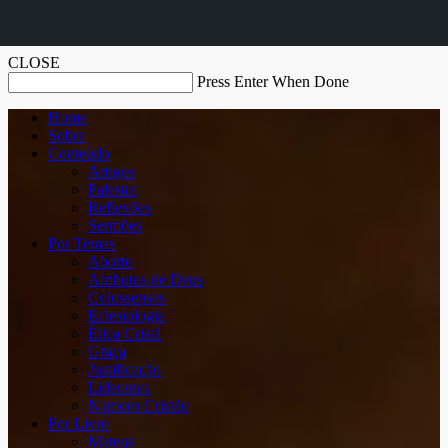
CLOSE
Press Enter When Done
Home
Sobre
Conteúdo
Artigos
Palestra
Reflexões
Sermões
Por Temas
Aborto
Atributos de Deus
Colossenses
Eclesiologia
Ética Cristã
Graça
Justificação
Liderança
Namoro Cristão
Por Livro
Mateus