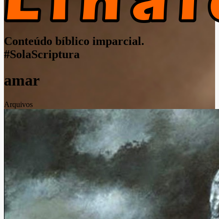
Conteúdo bíblico imparcial.
#SolaScriptura
amar
Arquivos