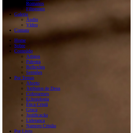
Romanos
Filipenses
Galeria
Áudio
Vídeo
Contato
Home
Sobre
Conteúdo
Artigos
Palestra
Reflexões
Sermões
Por Temas
Aborto
Atributos de Deus
Colossenses
Eclesiologia
Ética Cristã
Graça
Justificação
Liderança
Namoro Cristão
Por Livro