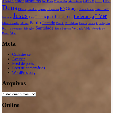
Cristo
amor
atributos
Abraão
Davi
Cruz
Babilônia
Comunhão
cristianismo
Deus
Graça
Fé
humildade
Dilema
Escolha
Esperar
Filipenses
Humanidade
Jesus
Líder
Liderança
justificação
Judeus
Jeremias
João
Lei
Paulo
Pecado
Misericórdia
religião
Moisés
Perdão
Provérbios
Pureza
redenção
Santidade
Roma
Verdade
Vida
romanos
Salvação.
Saulo
Sucesso
Vontade de
Deus.
Éden
Meta
Cadastre-se
Acessar
Feed de posts
Feed de comentários
WordPress.org
Arquivos
Arquivos
Online