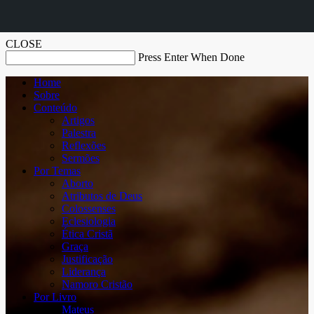
CLOSE
Press Enter When Done
Home
Sobre
Conteúdo
Artigos
Palestra
Reflexões
Sermões
Por Temas
Aborto
Atributos de Deus
Colossenses
Eclesiologia
Ética Cristã
Graça
Justificação
Liderança
Namoro Cristão
Por Livro
Mateus