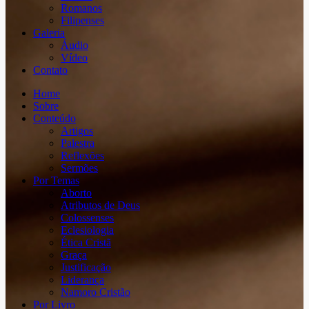
Romanos
Filipenses
Galeria
Áudio
Vídeo
Contato
Home
Sobre
Conteúdo
Artigos
Palestra
Reflexões
Sermões
Por Temas
Aborto
Atributos de Deus
Colossenses
Eclesiologia
Ética Cristã
Graça
Justificação
Liderança
Namoro Cristão
Por Livro