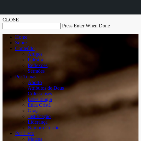
CLOSE
Press Enter When Done
Home
Sobre
Conteúdo
Artigos
Palestra
Reflexões
Sermões
Por Temas
Aborto
Atributos de Deus
Colossenses
Eclesiologia
Ética Cristã
Graça
Justificação
Liderança
Namoro Cristão
Por Livro
Mateus