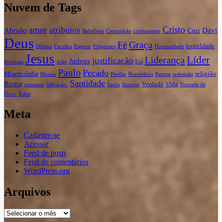
Nuvem de Tags
Cristo
amor
atributos
Abraão
Davi
Cruz
Babilônia
Comunhão
cristianismo
Deus
Graça
Fé
humildade
Dilema
Escolha
Esperar
Filipenses
Humanidade
Jesus
Líder
Liderança
justificação
Judeus
Jeremias
João
Lei
Paulo
Pecado
Misericórdia
religião
Moisés
Perdão
Provérbios
Pureza
redenção
Santidade
Roma
Verdade
Vida
romanos
Salvação.
Saulo
Sucesso
Vontade de
Deus.
Éden
Meta
Cadastre-se
Acessar
Feed de posts
Feed de comentários
WordPress.org
Arquivos
Arquivos