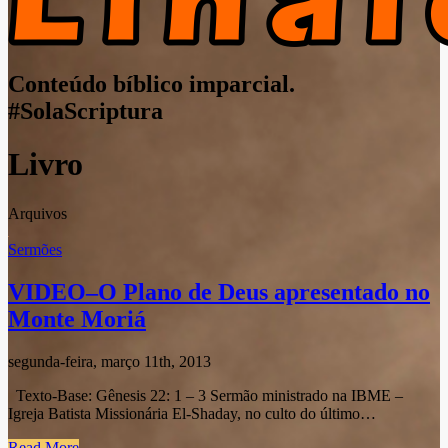
Conteúdo bíblico imparcial.
#SolaScriptura
Livro
Arquivos
Sermões
VIDEO–O Plano de Deus apresentado no
Monte Moriá
segunda-feira, março 11th, 2013
Texto-Base: Gênesis 22: 1 – 3 Sermão ministrado na IBME –
Igreja Batista Missionária El-Shaday, no culto do último…
Read More