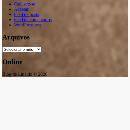
Cadastre-se
Acessar
Feed de posts
Feed de comentários
WordPress.org
Arquivos
Arquivos
Online
Blog de Linaldo © 2026