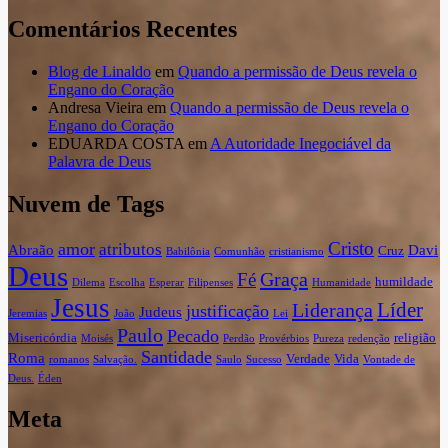
Comentários Recentes
Blog de Linaldo
em
Quando a permissão de Deus revela o
Engano do Coração
Andresa Vieira
em
Quando a permissão de Deus revela o
Engano do Coração
EDUARDA COSTA
em
A Autoridade Inegociável da
Palavra de Deus
Nuvem de Tags
Cristo
amor
atributos
Abraão
Davi
Cruz
Babilônia
Comunhão
cristianismo
Deus
Graça
Fé
humildade
Dilema
Escolha
Esperar
Filipenses
Humanidade
Jesus
Líder
Liderança
justificação
Judeus
Jeremias
João
Lei
Paulo
Pecado
Misericórdia
religião
Moisés
Perdão
Provérbios
Pureza
redenção
Santidade
Roma
Verdade
Vida
romanos
Salvação.
Saulo
Sucesso
Vontade de
Deus.
Éden
Meta