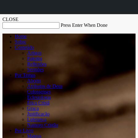
CLOSE
Press Enter When Done
Home
Sobre
Conteúdo
Artigos
Palestra
Reflexões
Sermões
Por Temas
Aborto
Atributos de Deus
Colossenses
Eclesiologia
Ética Cristã
Graça
Justificação
Liderança
Namoro Cristão
Por Livro
Mateus