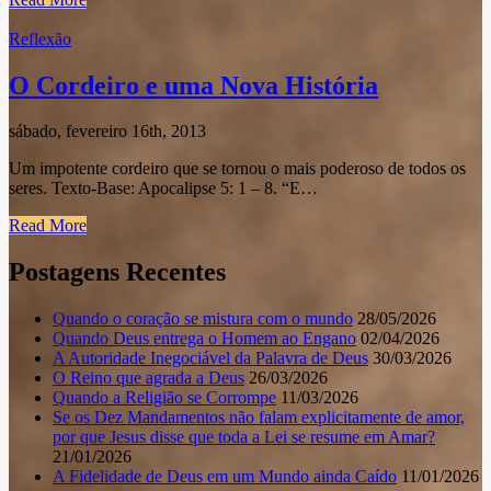
Reflexão
O Cordeiro e uma Nova História
sábado, fevereiro 16th, 2013
Um impotente cordeiro que se tornou o mais poderoso de todos os
seres. Texto-Base: Apocalipse 5: 1 – 8. “E…
Read More
Postagens Recentes
Quando o coração se mistura com o mundo
28/05/2026
Quando Deus entrega o Homem ao Engano
02/04/2026
A Autoridade Inegociável da Palavra de Deus
30/03/2026
O Reino que agrada a Deus
26/03/2026
Quando a Religião se Corrompe
11/03/2026
Se os Dez Mandamentos não falam explicitamente de amor,
por que Jesus disse que toda a Lei se resume em Amar?
21/01/2026
A Fidelidade de Deus em um Mundo ainda Caído
11/01/2026