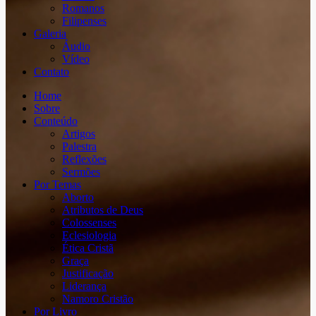
Romanos
Filipenses
Galeria
Áudio
Vídeo
Contato
Home
Sobre
Conteúdo
Artigos
Palestra
Reflexões
Sermões
Por Temas
Aborto
Atributos de Deus
Colossenses
Eclesiologia
Ética Cristã
Graça
Justificação
Liderança
Namoro Cristão
Por Livro