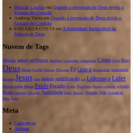
Blog de Linaldo
em
Quando a permissão de Deus revela o
Engano do Coração
Andresa Vieira
em
Quando a permissão de Deus revela o
Engano do Coração
EDUARDA COSTA
em
A Autoridade Inegociável da
Palavra de Deus
Nuvem de Tags
Cristo
amor
atributos
Abraão
Davi
Cruz
Babilônia
Comunhão
cristianismo
Deus
Graça
Fé
humildade
Dilema
Escolha
Esperar
Filipenses
Humanidade
Jesus
Líder
Liderança
justificação
Judeus
Jeremias
João
Lei
Paulo
Pecado
Misericórdia
religião
Moisés
Perdão
Provérbios
Pureza
redenção
Santidade
Roma
Verdade
Vida
romanos
Salvação.
Saulo
Sucesso
Vontade de
Deus.
Éden
Meta
Cadastre-se
Acessar