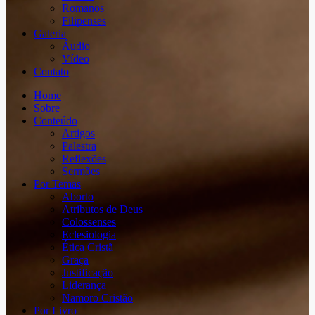
Romanos
Filipenses
Galeria
Áudio
Vídeo
Contato
Home
Sobre
Conteúdo
Artigos
Palestra
Reflexões
Sermões
Por Temas
Aborto
Atributos de Deus
Colossenses
Eclesiologia
Ética Cristã
Graça
Justificação
Liderança
Namoro Cristão
Por Livro