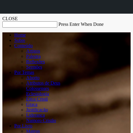
CLOSE
Press Enter When Done
Home
Sobre
Conteúdo
Artigos
Palestra
Reflexões
Sermões
Por Temas
Aborto
Atributos de Deus
Colossenses
Eclesiologia
Ética Cristã
Graça
Justificação
Liderança
Namoro Cristão
Por Livro
Mateus