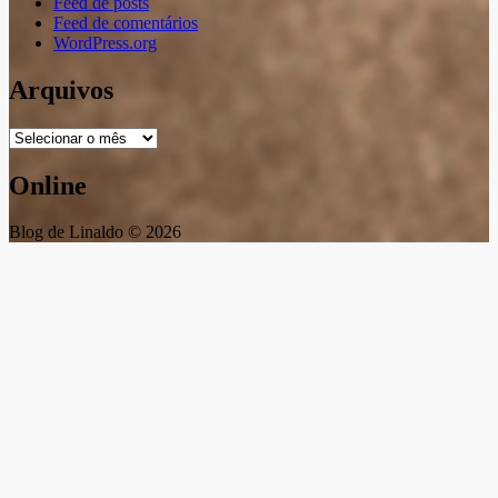
Feed de posts
Feed de comentários
WordPress.org
Arquivos
Arquivos
Online
Blog de Linaldo © 2026