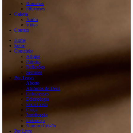
Romanos
Filipenses
Galeria
Áudio
Vídeo
Contato
Home
Sobre
Conteúdo
Artigos
Palestra
Reflexões
Sermões
Por Temas
Aborto
Atributos de Deus
Colossenses
Eclesiologia
Ética Cristã
Graça
Justificação
Liderança
Namoro Cristão
Por Livro