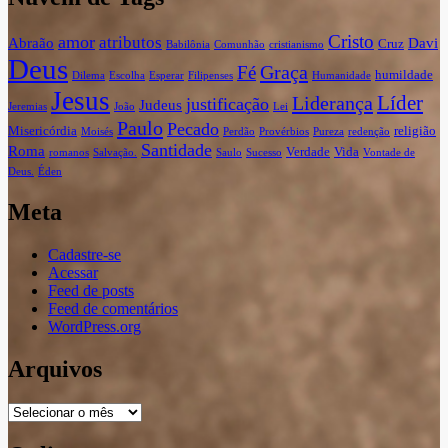
Cristo
amor
atributos
Abraão
Davi
Cruz
Babilônia
Comunhão
cristianismo
Deus
Graça
Fé
humildade
Dilema
Escolha
Esperar
Filipenses
Humanidade
Jesus
Líder
Liderança
justificação
Judeus
Jeremias
João
Lei
Paulo
Pecado
Misericórdia
religião
Moisés
Perdão
Provérbios
Pureza
redenção
Santidade
Roma
Verdade
Vida
romanos
Salvação.
Saulo
Sucesso
Vontade de
Deus.
Éden
Meta
Cadastre-se
Acessar
Feed de posts
Feed de comentários
WordPress.org
Arquivos
Arquivos