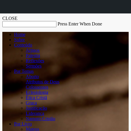
CLOSE
Press Enter When Done
Home
Sobre
Conteúdo
Artigos
Palestra
Reflexões
Sermões
Por Temas
Aborto
Atributos de Deus
Colossenses
Eclesiologia
Ética Cristã
Graça
Justificação
Liderança
Namoro Cristão
Por Livro
Mateus