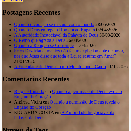
Postagens Recentes
Quando o coração se mistura com o mundo
28/05/2026
Quando Deus entrega o Homem ao Engano
02/04/2026
A Autoridade Inegociável da Palavra de Deus
30/03/2026
O Reino que agrada a Deus
26/03/2026
Quando a Religião se Corrompe
11/03/2026
Se os Dez Mandamentos não falam explicitamente de amor,
por que Jesus disse que toda a Lei se resume em Amar?
21/01/2026
A Fidelidade de Deus em um Mundo ainda Caído
11/01/2026
Comentários Recentes
Blog de Linaldo
em
Quando a permissão de Deus revela o
Engano do Coração
Andresa Vieira
em
Quando a permissão de Deus revela o
Engano do Coração
EDUARDA COSTA
em
A Autoridade Inegociável da
Palavra de Deus
Nuvem de Tags