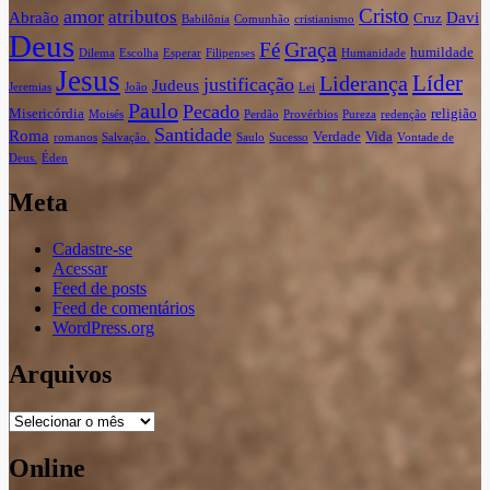
Cristo
amor
atributos
Abraão
Davi
Cruz
Babilônia
Comunhão
cristianismo
Deus
Graça
Fé
humildade
Dilema
Escolha
Esperar
Filipenses
Humanidade
Jesus
Líder
Liderança
justificação
Judeus
Jeremias
João
Lei
Paulo
Pecado
Misericórdia
religião
Moisés
Perdão
Provérbios
Pureza
redenção
Santidade
Roma
Verdade
Vida
romanos
Salvação.
Saulo
Sucesso
Vontade de
Deus.
Éden
Meta
Cadastre-se
Acessar
Feed de posts
Feed de comentários
WordPress.org
Arquivos
Arquivos
Online