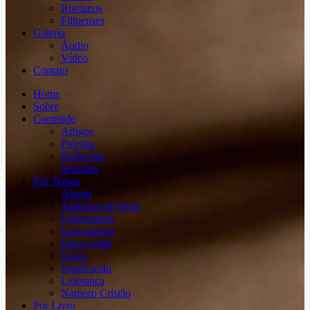
Romanos
Filipenses
Galeria
Áudio
Vídeo
Contato
Home
Sobre
Conteúdo
Artigos
Palestra
Reflexões
Sermões
Por Temas
Aborto
Atributos de Deus
Colossenses
Eclesiologia
Ética Cristã
Graça
Justificação
Liderança
Namoro Cristão
Por Livro