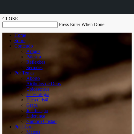
CLOSE
Press Enter When Done
Home
Sobre
Conteúdo
Artigos
Palestra
Reflexões
Sermões
Por Temas
Aborto
Atributos de Deus
Colossenses
Eclesiologia
Ética Cristã
Graça
Justificação
Liderança
Namoro Cristão
Por Livro
Mateus