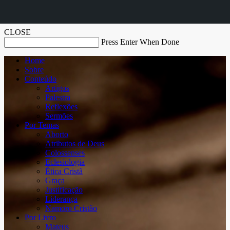
CLOSE
Press Enter When Done
Home
Sobre
Conteúdo
Artigos
Palestra
Reflexões
Sermões
Por Temas
Aborto
Atributos de Deus
Colossenses
Eclesiologia
Ética Cristã
Graça
Justificação
Liderança
Namoro Cristão
Por Livro
Mateus