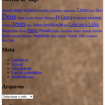
Cristo
amor
atributos
Abraão
Davi
Cruz
Babilônia
Comunhão
cristianismo
Deus
Graça
Fé
humildade
Dilema
Escolha
Esperar
Filipenses
Humanidade
Jesus
Líder
Liderança
justificação
Judeus
Jeremias
João
Lei
Paulo
Pecado
Misericórdia
religião
Moisés
Perdão
Provérbios
Pureza
redenção
Santidade
Roma
Verdade
Vida
romanos
Salvação.
Saulo
Sucesso
Vontade de
Deus.
Éden
Meta
Cadastre-se
Acessar
Feed de posts
Feed de comentários
WordPress.org
Arquivos
Arquivos