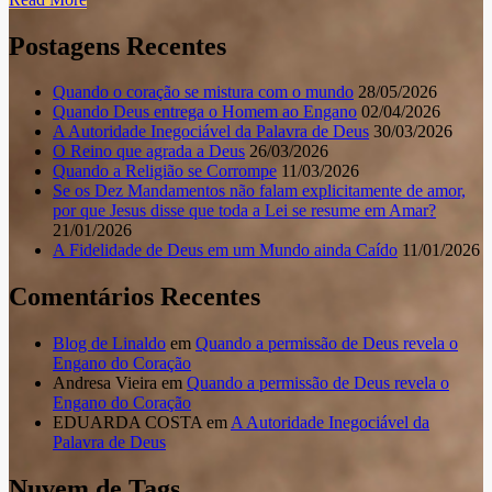
Postagens Recentes
Quando o coração se mistura com o mundo
28/05/2026
Quando Deus entrega o Homem ao Engano
02/04/2026
A Autoridade Inegociável da Palavra de Deus
30/03/2026
O Reino que agrada a Deus
26/03/2026
Quando a Religião se Corrompe
11/03/2026
Se os Dez Mandamentos não falam explicitamente de amor,
por que Jesus disse que toda a Lei se resume em Amar?
21/01/2026
A Fidelidade de Deus em um Mundo ainda Caído
11/01/2026
Comentários Recentes
Blog de Linaldo
em
Quando a permissão de Deus revela o
Engano do Coração
Andresa Vieira
em
Quando a permissão de Deus revela o
Engano do Coração
EDUARDA COSTA
em
A Autoridade Inegociável da
Palavra de Deus
Nuvem de Tags