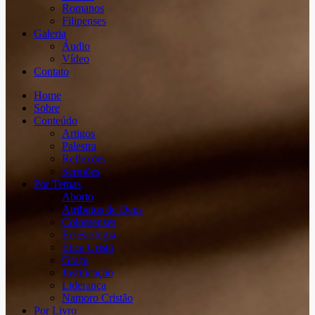
Romanos
Filipenses
Galeria
Áudio
Vídeo
Contato
Home
Sobre
Conteúdo
Artigos
Palestra
Reflexões
Sermões
Por Temas
Aborto
Atributos de Deus
Colossenses
Eclesiologia
Ética Cristã
Graça
Justificação
Liderança
Namoro Cristão
Por Livro