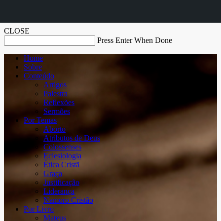
CLOSE
Press Enter When Done
Home
Sobre
Conteúdo
Artigos
Palestra
Reflexões
Sermões
Por Temas
Aborto
Atributos de Deus
Colossenses
Eclesiologia
Ética Cristã
Graça
Justificação
Liderança
Namoro Cristão
Por Livro
Mateus