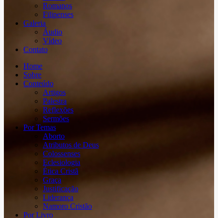
Romanos
Filipenses
Galeria
Áudio
Vídeo
Contato
Home
Sobre
Conteúdo
Artigos
Palestra
Reflexões
Sermões
Por Temas
Aborto
Atributos de Deus
Colossenses
Eclesiologia
Ética Cristã
Graça
Justificação
Liderança
Namoro Cristão
Por Livro