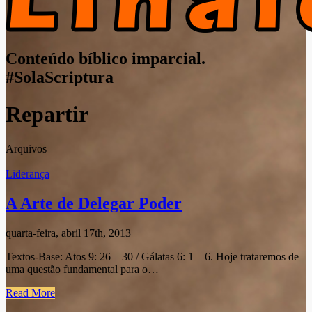
Conteúdo bíblico imparcial.
#SolaScriptura
Repartir
Arquivos
Liderança
A Arte de Delegar Poder
quarta-feira, abril 17th, 2013
Textos-Base: Atos 9: 26 – 30 / Gálatas 6: 1 – 6. Hoje trataremos de
uma questão fundamental para o…
Read More