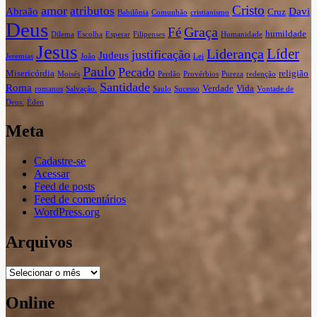
Cristo
amor
atributos
Abraão
Davi
Cruz
Babilônia
Comunhão
cristianismo
Deus
Graça
Fé
humildade
Dilema
Escolha
Esperar
Filipenses
Humanidade
Jesus
Líder
Liderança
justificação
Judeus
Jeremias
João
Lei
Paulo
Pecado
Misericórdia
religião
Moisés
Perdão
Provérbios
Pureza
redenção
Santidade
Roma
Verdade
Vida
romanos
Salvação.
Saulo
Sucesso
Vontade de
Deus.
Éden
Meta
Cadastre-se
Acessar
Feed de posts
Feed de comentários
WordPress.org
Arquivos
Arquivos
Online