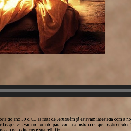
ta do ano 30 d.C., as ruas de Jerusalém já estavam infestada com a not
ardas que estavam no túmulo para contar a história de que os discípulo
ocada pelos judeus e sua religião.