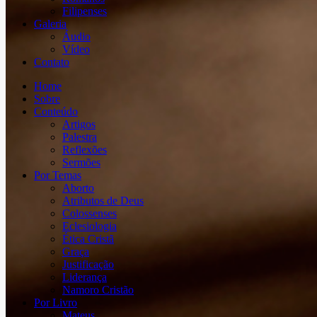
Filipenses
Galeria
Áudio
Vídeo
Contato
Home
Sobre
Conteúdo
Artigos
Palestra
Reflexões
Sermões
Por Temas
Aborto
Atributos de Deus
Colossenses
Eclesiologia
Ética Cristã
Graça
Justificação
Liderança
Namoro Cristão
Por Livro
Mateus