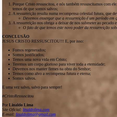
Porque Cristo ressuscitou, e nós também ressuscitamos com ele
temos de que somos salvos;
A ressurreição resulta numa recompensa celestial futura, que de
Devemos enxergar que a ressurreição é um período em qu
A ressurreição nos obriga a deixar de nos submeter ao pecado 
O fato de que temos este novo poder da ressurreição so
CONCLUSÃO
JESUS CRISTO RESSUSCITOU!!! E, por isso:
Fomos regenerados;
Somos justificados;
Temos uma nova vida em Cristo;
Teremos um corpo glorioso para viver toda a eternidade;
Devemos nos manter firmes na obra do Senhor;
Temos como alvo a recompensa futura e eterna;
Somos salvos.
E uma vez salvo, salvo para sempre!
#CristoRessuscitou
Por
Linaldo Lima
Site Oficial:
linaldolima.com
E-mail:
linaldolima@gmail.com