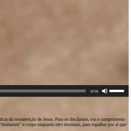
Use
00:00
as
setas
para
cima
ou
para
ícia da ressurreição de Jesus. Para os discípulos, era o cumprimento
baixo
s “roubaram” o corpo enquanto eles dormiam, para espalhar por aí que
para