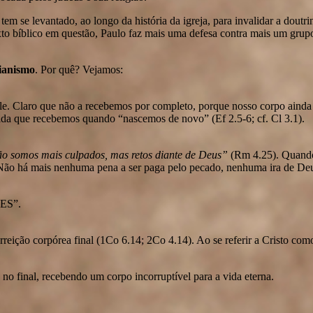
em se levantado, ao longo da história da igreja, para invalidar a doutr
to bíblico em questão, Paulo faz mais uma defesa contra mais um grupo
tianismo
. Por quê? Vejamos:
le. Claro que não a recebemos por completo, porque nosso corpo ainda 
vida que recebemos quando “nascemos de novo” (Ef 2.5-6; cf. Cl 3.1).
ão somos mais culpados, mas retos diante de Deus”
(Rm 4.25). Quando 
). Não há mais nenhuma pena a ser paga pelo pecado, nenhuma ira de D
TES”.
eição corpórea final (1Co 6.14; 2Co 4.14). Ao se referir a Cristo como 
no final, recebendo um corpo incorruptível para a vida eterna.