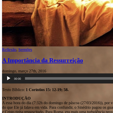
Reflexão
,
Sermões
A Importância da Ressurreição
domingo, março 27th, 2016
Tocador
00:00
de
áudio
Texto Bíblico:
1 Coríntios 15: 12-19; 58.
INTRODUÇÃO
A essa hora do dia (7:32h do domingo de páscoa (27/03/2016)), por vol
do que Ele já falava em vida. Para confundir, o Sinédrio pagou os gu
e Cristo tinha ressuscitado. Para Roma, era mais uma turbulência prov