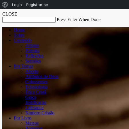
Sobre
Login
Registrar-se
o
CLOSE
Press Enter When Done
WordPress
Home
Sobre
Conteúdo
Artigos
Palestra
Reflexões
Sermões
Por Temas
Aborto
Atributos de Deus
Colossenses
Eclesiologia
Ética Cristã
Graça
Justificação
Liderança
Namoro Cristão
Por Livro
Mateus
Romanos