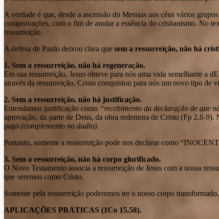
A verdade é que, desde a ascensão do Messias aos céus vários grupos t
comprovações, com o fim de anular a essência do cristianismo. No tex
ressurreição.
A defesa de Paulo deixou clara que
sem a ressurreição, não há cris
1. Sem a ressurreição, não há regeneração.
Em sua ressurreição, Jesus obteve para nós uma vida semelhante a dE
através da ressurreição, Cristo conquistou para nós um novo tipo de 
2. Sem a ressurreição, não há justificação.
Entendamos justificação como
“recebimento da declaração de que n
aprovação, da parte de Deus, da obra redentora de Cristo (Fp 2.8-9
pago
(complemento no áudio)
.
Portanto, somente a ressurreição pode nos declarar como “INOCEN
3. Sem a ressurreição, não há corpo glorificado.
O Novo Testamento associa a ressurreição de Jesus com a nossa ressurr
que seremos como Cristo.
Somente pela ressurreição poderemos ter o nosso corpo transformado, 
APLICAÇÕES PRÁTICAS (1Co 15.58).