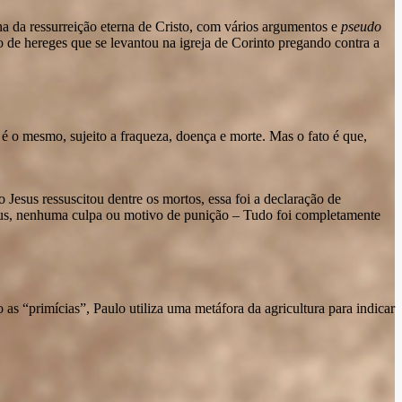
aumentar
ina da ressurreição eterna de Cristo, com vários argumentos e
pseudo
ou
 de hereges que se levantou na igreja de Corinto pregando contra a
diminuir
o
volume.
é o mesmo, sujeito a fraqueza, doença e morte. Mas o fato é que,
Jesus ressuscitou dentre os mortos, essa foi a declaração de
eus, nenhuma culpa ou motivo de punição – Tudo foi completamente
as “primícias”, Paulo utiliza uma metáfora da agricultura para indicar