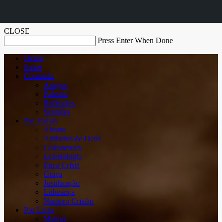
CLOSE
Press Enter When Done
Home
Sobre
Conteúdo
Artigos
Palestra
Reflexões
Sermões
Por Temas
Aborto
Atributos de Deus
Colossenses
Eclesiologia
Ética Cristã
Graça
Justificação
Liderança
Namoro Cristão
Por Livro
Mateus