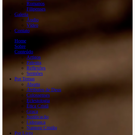
Romanos
Filipenses
Galeria
Áudio
Vídeo
Contato
Home
Sobre
Conteúdo
Artigos
Palestra
Reflexões
Sermões
Por Temas
Aborto
Atributos de Deus
Colossenses
Eclesiologia
Ética Cristã
Graça
Justificação
Liderança
Namoro Cristão
Por Livro