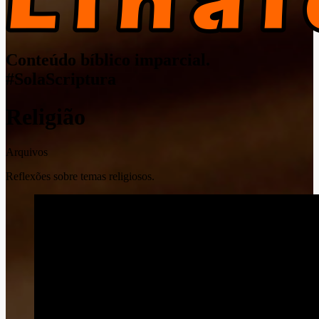
Conteúdo bíblico imparcial.
#SolaScriptura
Religião
Arquivos
Reflexões sobre temas religiosos.