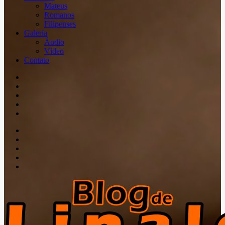
Mateus
Romanos
Filipenses
Galeria
Áudio
Vídeo
Contato