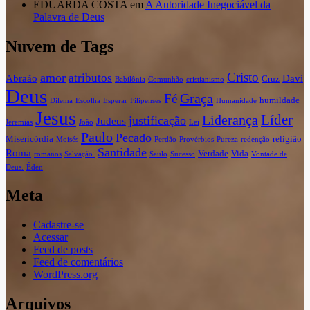
EDUARDA COSTA
em
A Autoridade Inegociável da
Palavra de Deus
Nuvem de Tags
Cristo
amor
atributos
Abraão
Davi
Cruz
Babilônia
Comunhão
cristianismo
Deus
Graça
Fé
humildade
Dilema
Escolha
Esperar
Filipenses
Humanidade
Jesus
Líder
Liderança
justificação
Judeus
Jeremias
João
Lei
Paulo
Pecado
Misericórdia
religião
Moisés
Perdão
Provérbios
Pureza
redenção
Santidade
Roma
Verdade
Vida
romanos
Salvação.
Saulo
Sucesso
Vontade de
Deus.
Éden
Meta
Cadastre-se
Acessar
Feed de posts
Feed de comentários
WordPress.org
Arquivos