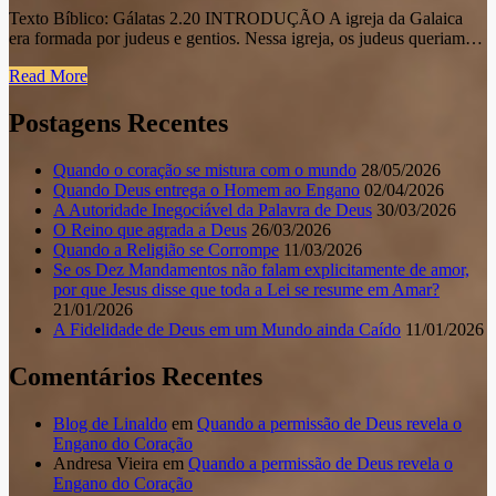
Texto Bíblico: Gálatas 2.20 INTRODUÇÃO A igreja da Galaica
era formada por judeus e gentios. Nessa igreja, os judeus queriam…
Read More
Postagens Recentes
Quando o coração se mistura com o mundo
28/05/2026
Quando Deus entrega o Homem ao Engano
02/04/2026
A Autoridade Inegociável da Palavra de Deus
30/03/2026
O Reino que agrada a Deus
26/03/2026
Quando a Religião se Corrompe
11/03/2026
Se os Dez Mandamentos não falam explicitamente de amor,
por que Jesus disse que toda a Lei se resume em Amar?
21/01/2026
A Fidelidade de Deus em um Mundo ainda Caído
11/01/2026
Comentários Recentes
Blog de Linaldo
em
Quando a permissão de Deus revela o
Engano do Coração
Andresa Vieira
em
Quando a permissão de Deus revela o
Engano do Coração