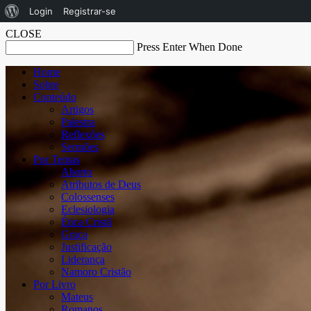
Sobre
Login
Registrar-se
o
CLOSE
Press Enter When Done
WordPress
Home
Sobre
Conteúdo
Artigos
Palestra
Reflexões
Sermões
Por Temas
Aborto
Atributos de Deus
Colossenses
Eclesiologia
Ética Cristã
Graça
Justificação
Liderança
Namoro Cristão
Por Livro
Mateus
Romanos