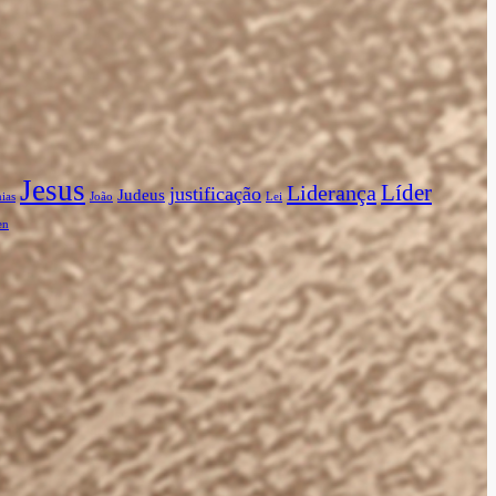
Jesus
Líder
Liderança
justificação
Judeus
ias
João
Lei
en