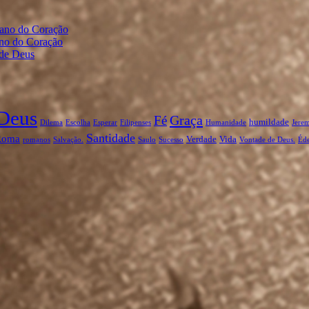
gano do Coração
ano do Coração
 de Deus
Deus
Graça
Fé
humildade
Dilema
Escolha
Esperar
Filipenses
Humanidade
Jerem
Santidade
Roma
Verdade
Vida
romanos
Salvação.
Saulo
Sucesso
Vontade de Deus.
Éd