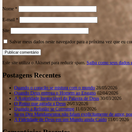
Nome
*
E-mail
*
Site
Salvar meus dados neste navegador para a próxima vez que eu co
Este site utiliza o Akismet para reduzir spam.
Saiba como seus dados 
Postagens Recentes
Quando o coração se mistura com o mundo
28/05/2026
Quando Deus entrega o Homem ao Engano
02/04/2026
A Autoridade Inegociável da Palavra de Deus
30/03/2026
O Reino que agrada a Deus
26/03/2026
Quando a Religião se Corrompe
11/03/2026
Se os Dez Mandamentos não falam explicitamente de amor, por
A Fidelidade de Deus em um Mundo ainda Caído
11/01/2026
Comentários Recentes