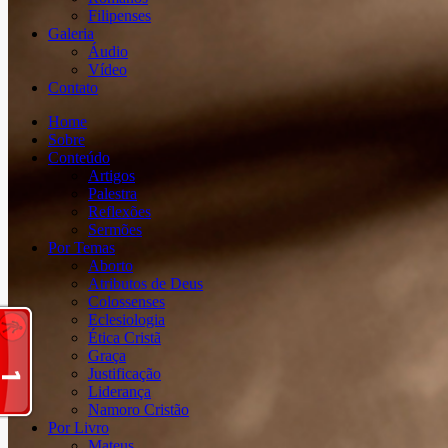
Filipenses
Galeria
Áudio
Vídeo
Contato
Home
Sobre
Conteúdo
Artigos
Palestra
Reflexões
Sermões
Por Temas
Aborto
Atributos de Deus
Colossenses
Eclesiologia
Ética Cristã
Graça
Justificação
Liderança
Namoro Cristão
Por Livro
Mateus