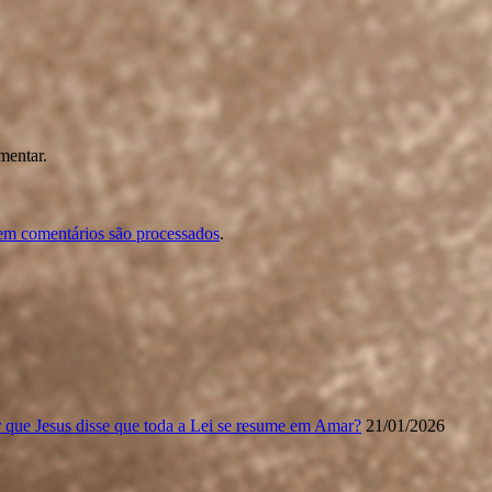
mentar.
em comentários são processados
.
 que Jesus disse que toda a Lei se resume em Amar?
21/01/2026