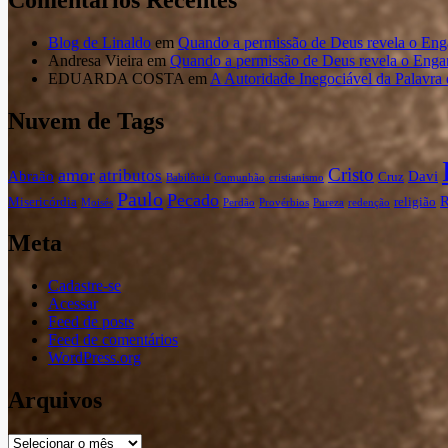
Blog de Linaldo
em
Quando a permissão de Deus revela o En
Andresa Vieira
em
Quando a permissão de Deus revela o Eng
EDUARDA COSTA
em
A Autoridade Inegociável da Palavra
Nuvem de Tags
Cristo
amor
atributos
Abraão
Davi
Cruz
Babilônia
Comunhão
cristianismo
Paulo
Pecado
Misericórdia
religião
Moisés
Perdão
Provérbios
Pureza
redenção
Meta
Cadastre-se
Acessar
Feed de posts
Feed de comentários
WordPress.org
Arquivos
Arquivos