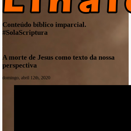
Conteúdo bíblico imparcial.
#SolaScriptura
A morte de Jesus como texto da nossa
perspectiva
domingo, abril 12th, 2020