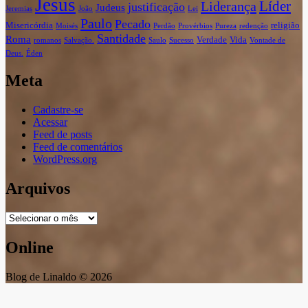
Jesus
Líder
Liderança
justificação
Judeus
Jeremias
João
Lei
Paulo
Pecado
Misericórdia
religião
Moisés
Perdão
Provérbios
Pureza
redenção
Santidade
Roma
Verdade
Vida
romanos
Salvação.
Saulo
Sucesso
Vontade de
Deus.
Éden
Meta
Cadastre-se
Acessar
Feed de posts
Feed de comentários
WordPress.org
Arquivos
Arquivos
Online
Blog de Linaldo © 2026