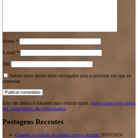
Nome
*
E-mail
*
Site
Salvar meus dados neste navegador para a próxima vez que eu
comentar.
Este site utiliza o Akismet para reduzir spam.
Saiba como seus dados
em comentários são processados
.
Postagens Recentes
Quando o coração se mistura com o mundo
28/05/2026