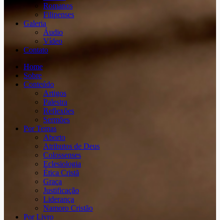
Romanos
Filipenses
Galeria
Áudio
Vídeo
Contato
Home
Sobre
Conteúdo
Artigos
Palestra
Reflexões
Sermões
Por Temas
Aborto
Atributos de Deus
Colossenses
Eclesiologia
Ética Cristã
Graça
Justificação
Liderança
Namoro Cristão
Por Livro