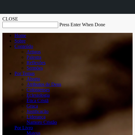
CLOSE
Press Enter When Done
Home
Sobre
Conteúdo
Artigos
Palestra
Reflexões
Sermões
Por Temas
Aborto
Atributos de Deus
Colossenses
Eclesiologia
Ética Cristã
Graça
Justificação
Liderança
Namoro Cristão
Por Livro
Mateus