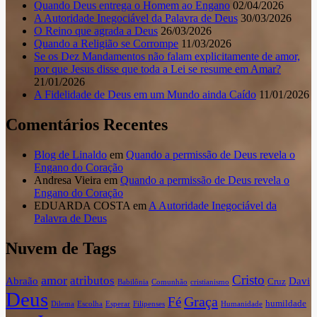
Quando Deus entrega o Homem ao Engano
02/04/2026
A Autoridade Inegociável da Palavra de Deus
30/03/2026
O Reino que agrada a Deus
26/03/2026
Quando a Religião se Corrompe
11/03/2026
Se os Dez Mandamentos não falam explicitamente de amor,
por que Jesus disse que toda a Lei se resume em Amar?
21/01/2026
A Fidelidade de Deus em um Mundo ainda Caído
11/01/2026
Comentários Recentes
Blog de Linaldo
em
Quando a permissão de Deus revela o
Engano do Coração
Andresa Vieira
em
Quando a permissão de Deus revela o
Engano do Coração
EDUARDA COSTA
em
A Autoridade Inegociável da
Palavra de Deus
Nuvem de Tags
Cristo
amor
atributos
Abraão
Davi
Cruz
Babilônia
Comunhão
cristianismo
Deus
Graça
Fé
humildade
Dilema
Escolha
Esperar
Filipenses
Humanidade