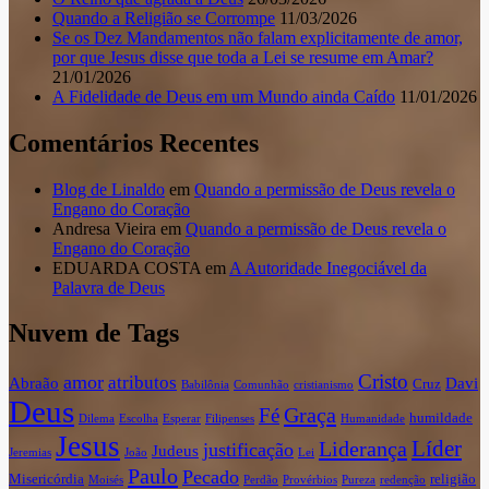
Quando a Religião se Corrompe
11/03/2026
Se os Dez Mandamentos não falam explicitamente de amor,
por que Jesus disse que toda a Lei se resume em Amar?
21/01/2026
A Fidelidade de Deus em um Mundo ainda Caído
11/01/2026
Comentários Recentes
Blog de Linaldo
em
Quando a permissão de Deus revela o
Engano do Coração
Andresa Vieira
em
Quando a permissão de Deus revela o
Engano do Coração
EDUARDA COSTA
em
A Autoridade Inegociável da
Palavra de Deus
Nuvem de Tags
Cristo
amor
atributos
Abraão
Davi
Cruz
Babilônia
Comunhão
cristianismo
Deus
Graça
Fé
humildade
Dilema
Escolha
Esperar
Filipenses
Humanidade
Jesus
Líder
Liderança
justificação
Judeus
Jeremias
João
Lei
Paulo
Pecado
Misericórdia
religião
Moisés
Perdão
Provérbios
Pureza
redenção