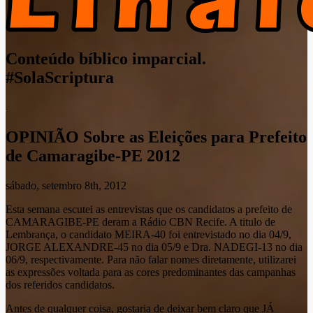
Conteúdo bíblico imparcial.
#SolaScriptura
OPINIÃO Sobre as Eleições para Prefeito
de Camaragibe-PE 2012
sábado, setembro 8th, 2012
Esta semana escutei as entrevistas que os candidatos a prefeito de
CAMARAGIBE-PE deram a Rádio CBN Recife. A titulo de
Lembrança, o candidato MEIRA-40 foi entrevistado no dia 04/9,
JORGE ALEXANDRE-45 no dia 05/9 e Dra. NADEGI-13 no dia
06/9, respectivamente. Para não falar nomes diretamente, utilizarei
as expressões voltada para as cores predominantes das campanhas
dos referidos candidatos.
Antes de qualquer coisa, gostaria de deixar bem claro que JÁ