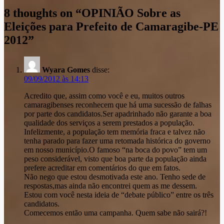
post
8 thoughts on “
OPINIÃO Sobre as
Eleições para Prefeito de Camaragibe-PE
2012
”
Wyara Gomes
disse:
09/09/2012 às 14:13
Acredito que, assim como você e eu, muitos outros
camaragibenses reconhecem que há uma sucessão de falhas
por parte dos candidatos.Ser apadrinhado não garante a boa
qualidade dos serviços a serem prestados a população.
Infelizmente, a população tem memória fraca e talvez não
tenha parado para fazer uma retomada histórica do governo
em nosso município.O famoso “na boca do povo” tem um
peso considerável, visto que boa parte da população ainda
prefere acreditar em comentários do que em fatos.
Não nego que estou desmotivada este ano. Tenho sede de
respostas,mas ainda não encontrei quem as me dessem.
Estou com você nesta ideia de “debate público” entre os três
candidatos.
Comecemos então uma campanha. Quem sabe não sairá?!