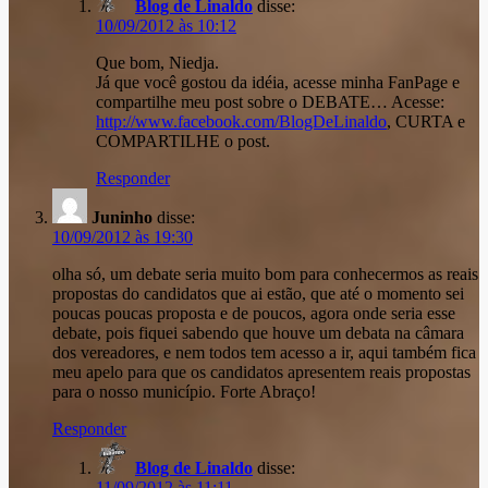
Blog de Linaldo
disse:
10/09/2012 às 10:12
Que bom, Niedja.
Já que você gostou da idéia, acesse minha FanPage e
compartilhe meu post sobre o DEBATE… Acesse:
http://www.facebook.com/BlogDeLinaldo
, CURTA e
COMPARTILHE o post.
Responder
Juninho
disse:
10/09/2012 às 19:30
olha só, um debate seria muito bom para conhecermos as reais
propostas do candidatos que ai estão, que até o momento sei
poucas poucas proposta e de poucos, agora onde seria esse
debate, pois fiquei sabendo que houve um debata na câmara
dos vereadores, e nem todos tem acesso a ir, aqui também fica
meu apelo para que os candidatos apresentem reais propostas
para o nosso município. Forte Abraço!
Responder
Blog de Linaldo
disse:
11/09/2012 às 11:11