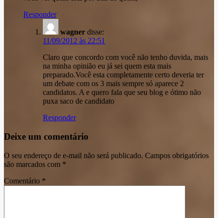
Responder
wagner
disse:
11/09/2012 às 22:51
Claro que concordo com você não tenho duvida, mais
na minha opinião eu já sei quem esta mais
preparado.Você esta completamente certo deveria ter
um debate com os 3 mais sempre só aparece 2
candidatos. A e quero fala que seu blog e ótimo não
puxa saco de candidato
Responder
Deixe um comentário
O seu endereço de e-mail não será publicado.
Campos obrigatórios
são marcados com
*
Comentário
*