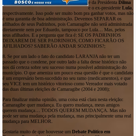
e da Presidenta
Dilma
e o ex-presidente
Lula
,
respectivamente. Isso pode ser muito bom pra ganhar votos, mas não
é uma garantia de boa administração. Devemos SEPARAR os
afilhados de seus Padrinhos, pois Camaragibe não será administrada
diretamente nem por Eduardo, tampouco por Lula… Mas, pelos
seus afilhados. E a pergunta que fica é: SE OS PADRINHOS
DEIXAREM DE SER PADRINHOS, COMO FICARÃO OS
AFILHADOS? SABERÃO ANDAR SOZINHOS?;
8. Se por um lado o fato do candidato LARANJA não ter um
passado que o condene, por outro lado a falta desse histórico não
nos dá certeza sobre seu sucesso numa possível administração do
município. O que ameniza um pouco essa questão é que o candidato
é um empresário bem-sucedido no seu ramo (medicamentos), e que
seu VICE tem um histórico vitorioso como Vereador mais votado
das duas últimas eleições de Camaragibe (2004 e 2008);
Para finalizar minha opinião, uma coisa está clara nesta eleição:
Camaragibe quer mudança. Eu quero mudança, meus amigos
querem mudança… TODOS QUEREM MUDANÇA. Mas não
pode ser uma mudança pela mudança, mas principalmente uma real
mudança para MELHOR.
Gostaria muito de que houvesse um
Debate Político em