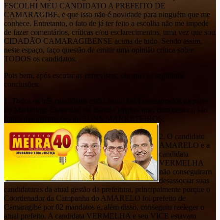
ESCOLHI MEU CANDIDATO A PREFEITO DE
CAMARAGIBE, e que isso não é novidade para ninguém que me
conhece. Entretanto, o fato de já ter feito a escolha não me impede
de fazer comentários, críticas e/ou esclarecimentos, uma vez que sou
CIDADÃO CAMARAGIBENSE acima de tudo. Sendo assim,
neste espaço, faço questão de emitir uma opinião crítica sobre
TODOS os candidatos.
Pois bem, após escutar as entrevistas, cheguei as seguintes
conclusões:
1. Todos os três candidatos estão muito bem assessorados na parte
do Marketing. Eles estão até usando jargões que, com certeza, são
frutos das orientações de BONS MARKETEIROS;
2. O candidato
AMARELO e a
candidata
VERMELHA
não conseguiram
desassociar suas
candidaturas da atual gestão da prefeitura, principalmente porque o
Coordenador da Campanha do AMARELO foi prefeito de
Camaragibe por 02 mandatos e, além disso, conseguiu reeleger o
atual prefeito. A candidata VERMELHA e seu VICE estavam