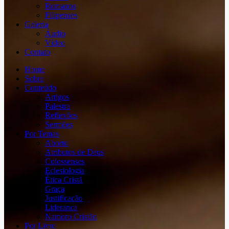
Romanos
Filipenses
Galeria
Áudio
Vídeo
Contato
Home
Sobre
Conteúdo
Artigos
Palestra
Reflexões
Sermões
Por Temas
Aborto
Atributos de Deus
Colossenses
Eclesiologia
Ética Cristã
Graça
Justificação
Liderança
Namoro Cristão
Por Livro