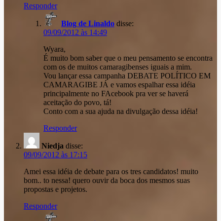
Responder
Blog de Linaldo
disse:
09/09/2012 às 14:49
Wyara,
É muito bom saber que o meu pensamento se encontra
com os de muitos camaragibenses iguais a mim.
Vou lançar essa campanha DEBATE POLÍTICO EM
CAMARAGIBE JÁ e vamos espalhar essa idéia
principalmente no FAcebook pra ver se haverá
aceitação do povo, tá!
Conto com a sua ajuda na divulgação dessa idéia!
Responder
Niedja
disse:
09/09/2012 às 17:15
Amei essa idéia de debate para os tres candidatos! muito
bom.. to nessa! quero ouvir da boca dos mesmos suas
propostas e projetos.
Responder