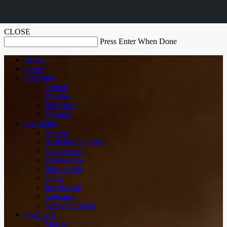
CLOSE
Press Enter When Done
Home
Sobre
Conteúdo
Artigos
Palestra
Reflexões
Sermões
Por Temas
Aborto
Atributos de Deus
Colossenses
Eclesiologia
Ética Cristã
Graça
Justificação
Liderança
Namoro Cristão
Por Livro
Mateus