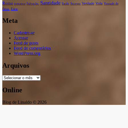
Santidade
Roma
Verdade
Vida
romanos
Salvação.
Saulo
Sucesso
Vontade de
Deus.
Éden
Meta
Cadastre-se
Acessar
Feed de posts
Feed de comentários
WordPress.org
Arquivos
Arquivos
Online
Blog de Linaldo © 2026