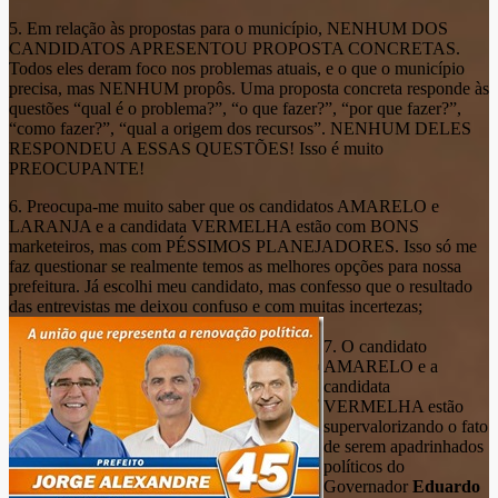
5. Em relação às propostas para o município, NENHUM DOS
CANDIDATOS APRESENTOU PROPOSTA CONCRETAS.
Todos eles deram foco nos problemas atuais, e o que o município
precisa, mas NENHUM propôs. Uma proposta concreta responde às
questões “qual é o problema?”, “o que fazer?”, “por que fazer?”,
“como fazer?”, “qual a origem dos recursos”. NENHUM DELES
RESPONDEU A ESSAS QUESTÕES! Isso é muito
PREOCUPANTE!
6. Preocupa-me muito saber que os candidatos AMARELO e
LARANJA e a candidata VERMELHA estão com BONS
marketeiros, mas com PÉSSIMOS PLANEJADORES. Isso só me
faz questionar se realmente temos as melhores opções para nossa
prefeitura. Já escolhi meu candidato, mas confesso que o resultado
das entrevistas me deixou confuso e com muitas incertezas;
7. O candidato
AMARELO e a
candidata
VERMELHA estão
supervalorizando o fato
de serem apadrinhados
políticos do
Governador
Eduardo