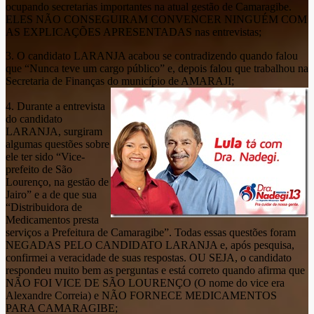
ocupando secretarias importantes na atual gestão de Camaragibe.
ELES NÃO CONSEGUIRAM CONVENCER NINGUÉM COM
AS EXPLICAÇÕES APRESENTADAS nas entrevistas;
3. O candidato LARANJA acabou se contradizendo quando falou
que “Nunca teve um cargo público” e, depois falou que trabalhou na
Secretaria de Finanças do município de AMARAJI;
4. Durante a entrevista
do candidato
LARANJA, surgiram
algumas questões sobre
ele ter sido “Vice-
prefeito de São
Lourenço, na gestão de
Jairo” e a de que sua
“Distribuidora de
Medicamentos presta
serviços a Prefeitura de Camaragibe”. Todas essas questões foram
NEGADAS PELO CANDIDATO LARANJA e, após pesquisa,
confirmei a veracidade de suas respostas. OU SEJA, o candidato
respondeu muito bem as perguntas e está correto quando afirma que
NÃO FOI VICE DE SÃO LOURENÇO (O nome do vice era
Alexandre Correia) e NÃO FORNECE MEDICAMENTOS
PARA CAMARAGIBE;