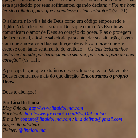
está agradecido por seus sofrimentos, quando declara:
“Foi-me bom
ter sido afligido, para que aprendesse os teus estatutos”
(vs. 71).
O salmista não vê a lei de Deus como um código empoeirado e
rígido. Nela, ele ouve a voz do Deus que o ama. As Escrituras
comunicam o amor de Deus ao coração do poeta. Elas o protegem
de fazer o mal, dão-lhe sabedoria para entender sua situação, fazem
com que a nova vida flua na direção dele. É com razão que ele
escreve com tanto sentimento de gratidão!
“Os teus testemunhos
tenho eu tomado por herança para sempre, pois são o gozo do meu
coração”
(vs. 111).
A principal lição que extraímos desse salmo é que, na Palavra de
Deus encontramos mais do que direção.
Encontramos o próprio
Deus.
Deus te abençoe!
Por
Linaldo Lima
Blog Oficial:
http://www.linaldolima.com
Facebook:
http://www.facebook.com/BlogDeLinaldo
E-mails:
contato@linaldolima.com
/
linaldolima@gmail.com
Skype: linaldolima
Twitter:
@linaldolima