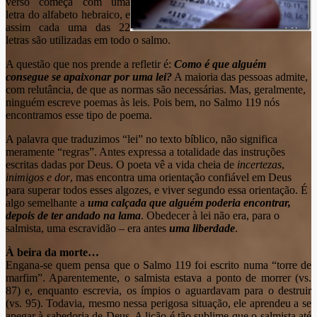
verso começa com uma
letra do alfabeto hebraico, e
assim cada uma das 22
letras são utilizadas em todo o salmo.
A questão que nos prende a refletir é:
Como é que alguém
consegue se apaixonar por uma lei?
A maioria das pessoas admite,
com relutância, de que as normas são necessárias. Mas, geralmente,
ninguém escreve poemas às leis. Pois bem, no Salmo 119 nós
encontramos esse tipo de poema.
A palavra que traduzimos “lei” no texto bíblico, não significa
meramente “regras”. Antes expressa a totalidade das instruções
escritas dadas por Deus. O poeta vê a vida cheia de
incertezas
,
inimigos e dor
, mas encontra uma orientação confiável em Deus
para superar todos esses algozes, e viver segundo essa orientação. É
algo semelhante a
uma calçada que alguém poderia encontrar,
depois de ter andado na lama
. Obedecer à lei não era, para o
salmista, uma escravidão – era antes
uma
liberdade
.
À beira da morte…
Engana-se quem pensa que o Salmo 119 foi escrito numa “torre de
marfim”. Aparentemente, o salmista estava a ponto de morrer (vs.
87) e, enquanto escrevia, os ímpios o aguardavam para o destruir
(vs. 95). Todavia, mesmo nessa perigosa situação, ele aprendeu a se
apegar à sabedoria de Deus. A lição é tão sublime que o salmista até