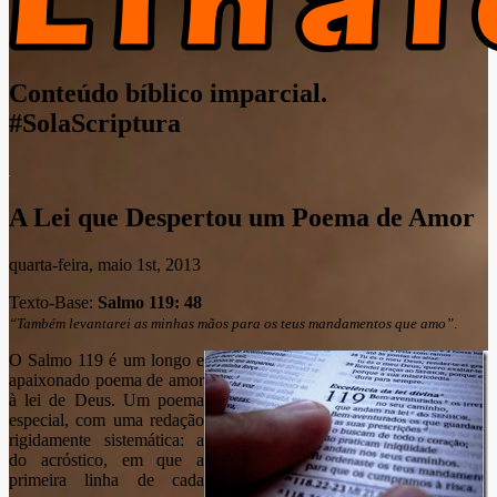
Conteúdo bíblico imparcial.
#SolaScriptura
A Lei que Despertou um Poema de Amor
quarta-feira, maio 1st, 2013
Texto-Base:
Salmo 119: 48
“Também levantarei as minhas mãos para os teus mandamentos que amo”
.
O Salmo 119 é um longo e
apaixonado poema de amor
à lei de Deus. Um poema
especial, com uma redação
rigidamente sistemática: a
do acróstico, em que a
primeira linha de cada