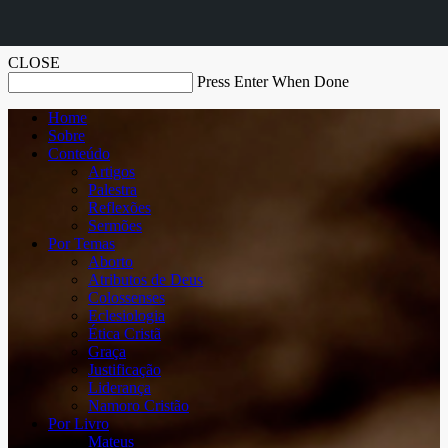
CLOSE
Press Enter When Done
Home
Sobre
Conteúdo
Artigos
Palestra
Reflexões
Sermões
Por Temas
Aborto
Atributos de Deus
Colossenses
Eclesiologia
Ética Cristã
Graça
Justificação
Liderança
Namoro Cristão
Por Livro
Mateus