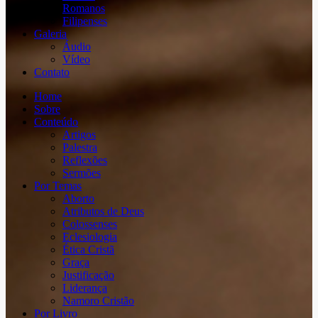
Romanos
Filipenses
Galeria
Áudio
Vídeo
Contato
Home
Sobre
Conteúdo
Artigos
Palestra
Reflexões
Sermões
Por Temas
Aborto
Atributos de Deus
Colossenses
Eclesiologia
Ética Cristã
Graça
Justificação
Liderança
Namoro Cristão
Por Livro