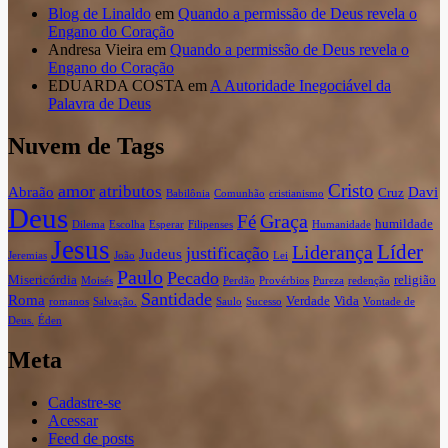
Blog de Linaldo
em
Quando a permissão de Deus revela o
Engano do Coração
Andresa Vieira
em
Quando a permissão de Deus revela o
Engano do Coração
EDUARDA COSTA
em
A Autoridade Inegociável da
Palavra de Deus
Nuvem de Tags
Cristo
amor
atributos
Abraão
Davi
Cruz
Babilônia
Comunhão
cristianismo
Deus
Graça
Fé
humildade
Dilema
Escolha
Esperar
Filipenses
Humanidade
Jesus
Líder
Liderança
justificação
Judeus
Jeremias
João
Lei
Paulo
Pecado
Misericórdia
religião
Moisés
Perdão
Provérbios
Pureza
redenção
Santidade
Roma
Verdade
Vida
romanos
Salvação.
Saulo
Sucesso
Vontade de
Deus.
Éden
Meta
Cadastre-se
Acessar
Feed de posts