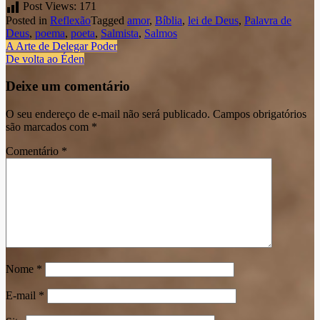
Post Views:
171
Posted in
Reflexão
Tagged
amor
,
Bíblia
,
lei de Deus
,
Palavra de
Deus
,
poema
,
poeta
,
Salmista
,
Salmos
Navegação
A Arte de Delegar Poder
De volta ao Éden
do
post
Deixe um comentário
O seu endereço de e-mail não será publicado.
Campos obrigatórios
são marcados com
*
Comentário
*
Nome
*
E-mail
*