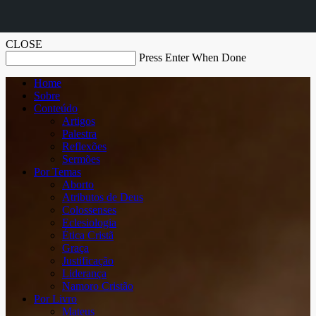
CLOSE
Press Enter When Done
Home
Sobre
Conteúdo
Artigos
Palestra
Reflexões
Sermões
Por Temas
Aborto
Atributos de Deus
Colossenses
Eclesiologia
Ética Cristã
Graça
Justificação
Liderança
Namoro Cristão
Por Livro
Mateus