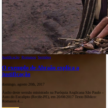
Justificação
,
Romanos
,
Sermões
O exemplo de Abraão explica a
justificação
domingo, agosto 20th, 2017
Áudio deste sermão ministrado na Paróquia Anglicana São Paulo –
Auto do Eucalipto (Recife-PE), em 20/08/2017 Texto Bíblico:
Romanos 4…