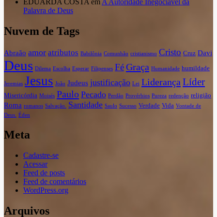
EDUARDA COSTA
em
A Autoridade Inegociável da
Palavra de Deus
Nuvem de Tags
Cristo
amor
atributos
Abraão
Davi
Cruz
Babilônia
Comunhão
cristianismo
Deus
Graça
Fé
humildade
Dilema
Escolha
Esperar
Filipenses
Humanidade
Jesus
Líder
Liderança
justificação
Judeus
Jeremias
João
Lei
Paulo
Pecado
Misericórdia
religião
Moisés
Perdão
Provérbios
Pureza
redenção
Santidade
Roma
Verdade
Vida
romanos
Salvação.
Saulo
Sucesso
Vontade de
Deus.
Éden
Meta
Cadastre-se
Acessar
Feed de posts
Feed de comentários
WordPress.org
Arquivos