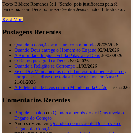
Texto Bíblico: Romanos 5: 1 “Sendo, pois justificados pela fé,
temos paz com Deus por nosso Senhor Jesus Cristo” Introdução…
Read More
Postagens Recentes
Quando o coração se mistura com o mundo
28/05/2026
Quando Deus entrega o Homem ao Engano
02/04/2026
A Autoridade Inegociável da Palavra de Deus
30/03/2026
O Reino que agrada a Deus
26/03/2026
Quando a Religião se Corrompe
11/03/2026
Se os Dez Mandamentos não falam explicitamente de amor,
por que Jesus disse que toda a Lei se resume em Amar?
21/01/2026
A Fidelidade de Deus em um Mundo ainda Caído
11/01/2026
Comentários Recentes
Blog de Linaldo
em
Quando a permissão de Deus revela o
Engano do Coração
Andresa Vieira
em
Quando a permissão de Deus revela o
Engano do Coração