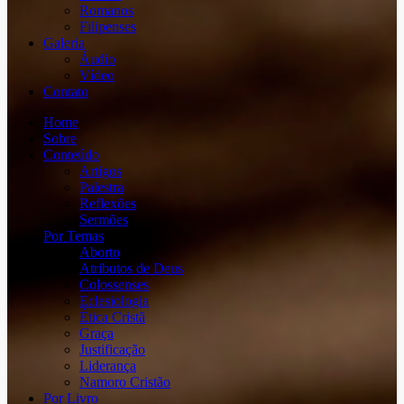
Romanos
Filipenses
Galeria
Áudio
Vídeo
Contato
Home
Sobre
Conteúdo
Artigos
Palestra
Reflexões
Sermões
Por Temas
Aborto
Atributos de Deus
Colossenses
Eclesiologia
Ética Cristã
Graça
Justificação
Liderança
Namoro Cristão
Por Livro