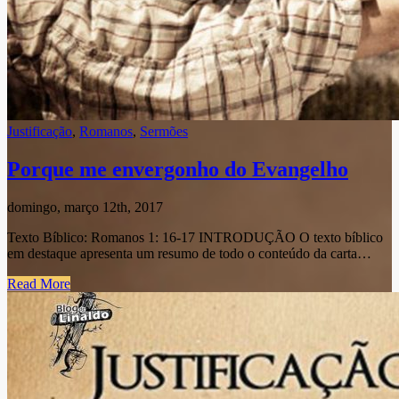
Justificação
,
Romanos
,
Sermões
Porque me envergonho do Evangelho
domingo, março 12th, 2017
Texto Bíblico: Romanos 1: 16-17 INTRODUÇÃO O texto bíblico
em destaque apresenta um resumo de todo o conteúdo da carta…
Read More