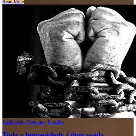
Read More
Justificação
,
Romanos
,
Sermões
Toda a humanidade é depravada