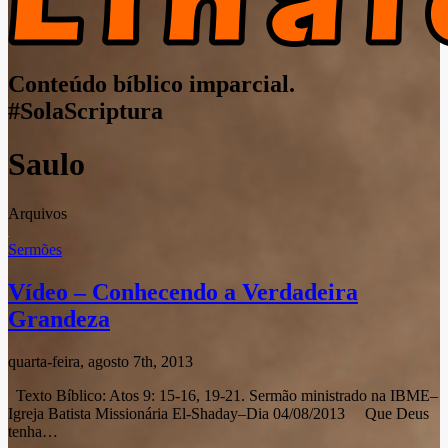
Conteúdo bíblico imparcial.
#SolaScriptura
Saulo
Arquivos
Sermões
Vídeo – Conhecendo a Verdadeira
Grandeza
quarta-feira, agosto 7th, 2013
Texto Bíblico: Atos 9: 15-16, 19-21. Sermão ministrado na IBME–
Igreja Batista Missionária El-Shaday–Dia 04/08/2013 Que Deus
tenha…