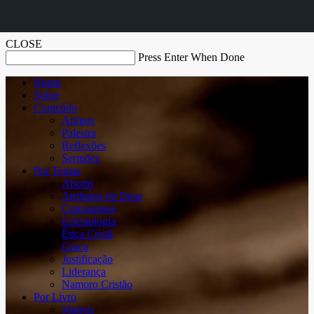
CLOSE
Press Enter When Done
Home
Sobre
Conteúdo
Artigos
Palestra
Reflexões
Sermões
Por Temas
Aborto
Atributos de Deus
Colossenses
Eclesiologia
Ética Cristã
Graça
Justificação
Liderança
Namoro Cristão
Por Livro
Mateus