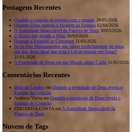
Postagens Recentes
Quando o coração se mistura com o mundo
28/05/2026
Quando Deus entrega o Homem ao Engano
02/04/2026
A Autoridade Inegociável da Palavra de Deus
30/03/2026
O Reino que agrada a Deus
26/03/2026
Quando a Religião se Corrompe
11/03/2026
Se os Dez Mandamentos não falam explicitamente de amor,
por que Jesus disse que toda a Lei se resume em Amar?
21/01/2026
A Fidelidade de Deus em um Mundo ainda Caído
11/01/2026
Comentários Recentes
Blog de Linaldo
em
Quando a permissão de Deus revela o
Engano do Coração
Andresa Vieira
em
Quando a permissão de Deus revela o
Engano do Coração
EDUARDA COSTA
em
A Autoridade Inegociável da
Palavra de Deus
Nuvem de Tags