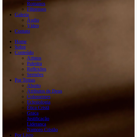
Romanos
Filipenses
Galeria
Áudio
Vídeo
Contato
Home
Sobre
Conteúdo
Artigos
Palestra
Reflexões
Sermões
Por Temas
Aborto
Atributos de Deus
Colossenses
Eclesiologia
Ética Cristã
Graça
Justificação
Liderança
Namoro Cristão
Por Livro