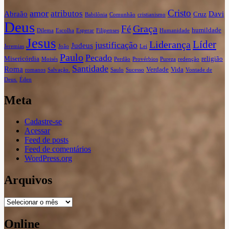
Cristo
amor
atributos
Abraão
Davi
Cruz
Babilônia
Comunhão
cristianismo
Deus
Graça
Fé
humildade
Dilema
Escolha
Esperar
Filipenses
Humanidade
Jesus
Líder
Liderança
justificação
Judeus
Jeremias
João
Lei
Paulo
Pecado
Misericórdia
religião
Moisés
Perdão
Provérbios
Pureza
redenção
Santidade
Roma
Verdade
Vida
romanos
Salvação.
Saulo
Sucesso
Vontade de
Deus.
Éden
Meta
Cadastre-se
Acessar
Feed de posts
Feed de comentários
WordPress.org
Arquivos
Arquivos
Online