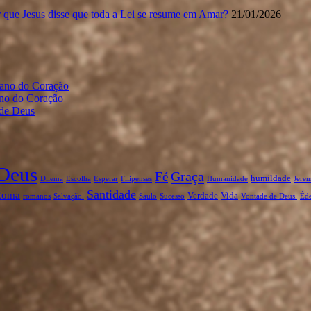
 que Jesus disse que toda a Lei se resume em Amar?
21/01/2026
gano do Coração
ano do Coração
 de Deus
Deus
Graça
Fé
humildade
Dilema
Escolha
Esperar
Filipenses
Humanidade
Jerem
Santidade
Roma
Verdade
Vida
romanos
Salvação.
Saulo
Sucesso
Vontade de Deus.
Éd