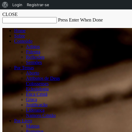
Sobre
Login
Registrar-se
o
CLOSE
Press Enter When Done
WordPress
Home
Sobre
Conteúdo
Artigos
Palestra
Reflexões
Sermões
Por Temas
Aborto
Atributos de Deus
Colossenses
Eclesiologia
Ética Cristã
Graça
Justificação
Liderança
Namoro Cristão
Por Livro
Mateus
Romanos