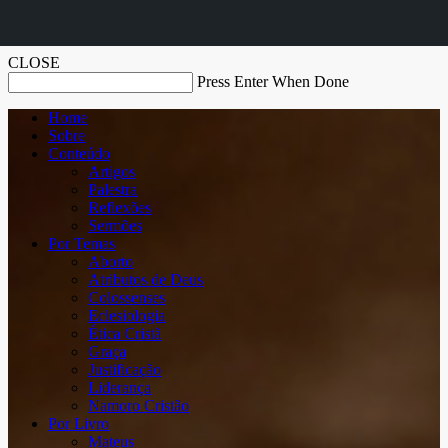
CLOSE
Press Enter When Done
Home
Sobre
Conteúdo
Artigos
Palestra
Reflexões
Sermões
Por Temas
Aborto
Atributos de Deus
Colossenses
Eclesiologia
Ética Cristã
Graça
Justificação
Liderança
Namoro Cristão
Por Livro
Mateus