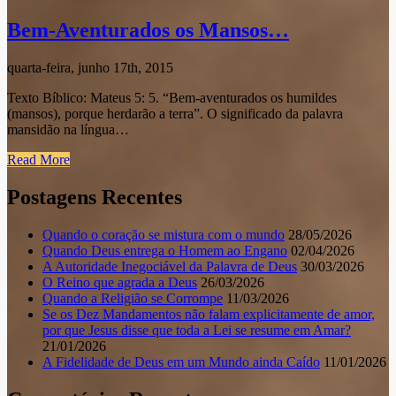
Bem-Aventurados os Mansos…
quarta-feira, junho 17th, 2015
Texto Bíblico: Mateus 5: 5. “Bem-aventurados os humildes
(mansos), porque herdarão a terra”. O significado da palavra
mansidão na língua…
Read More
Postagens Recentes
Quando o coração se mistura com o mundo
28/05/2026
Quando Deus entrega o Homem ao Engano
02/04/2026
A Autoridade Inegociável da Palavra de Deus
30/03/2026
O Reino que agrada a Deus
26/03/2026
Quando a Religião se Corrompe
11/03/2026
Se os Dez Mandamentos não falam explicitamente de amor,
por que Jesus disse que toda a Lei se resume em Amar?
21/01/2026
A Fidelidade de Deus em um Mundo ainda Caído
11/01/2026