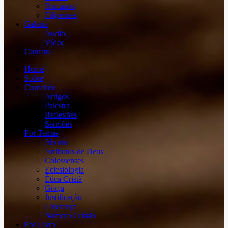
Romanos
Filipenses
Galeria
Áudio
Vídeo
Contato
Home
Sobre
Conteúdo
Artigos
Palestra
Reflexões
Sermões
Por Temas
Aborto
Atributos de Deus
Colossenses
Eclesiologia
Ética Cristã
Graça
Justificação
Liderança
Namoro Cristão
Por Livro