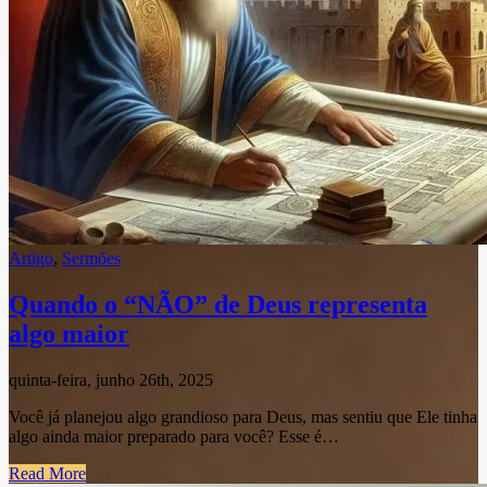
Artigo
,
Sermões
Quando o “NÃO” de Deus representa
algo maior
quinta-feira, junho 26th, 2025
Você já planejou algo grandioso para Deus, mas sentiu que Ele tinha
algo ainda maior preparado para você? Esse é…
Read More