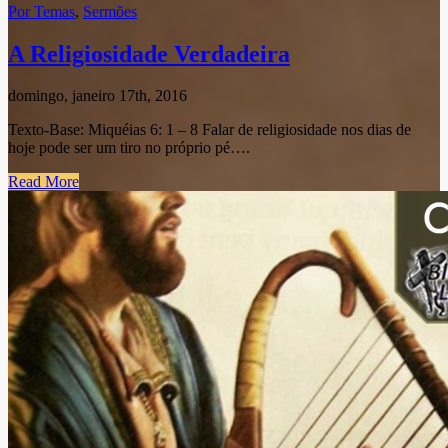
Por Temas
,
Sermões
A Religiosidade Verdadeira
domingo, janeiro 17th, 2016
Texto-Base: Miquéias 6: 1 – 8 Falar de religiosidade nos dias de
hoje pode ser um tiro no próprio pé….
Read More