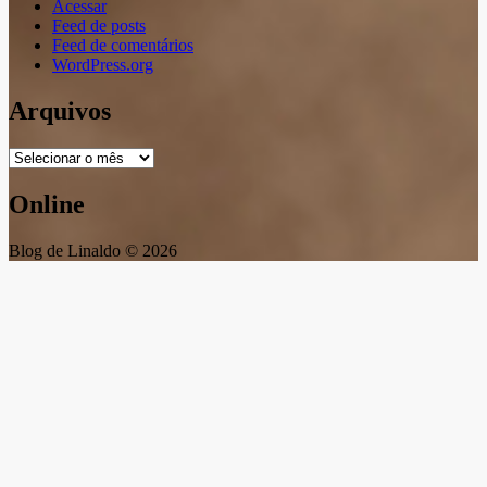
Acessar
Feed de posts
Feed de comentários
WordPress.org
Arquivos
Arquivos
Online
Blog de Linaldo © 2026