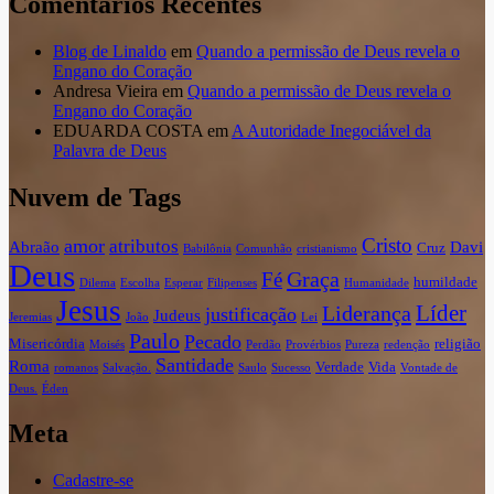
Comentários Recentes
Blog de Linaldo
em
Quando a permissão de Deus revela o
Engano do Coração
Andresa Vieira
em
Quando a permissão de Deus revela o
Engano do Coração
EDUARDA COSTA
em
A Autoridade Inegociável da
Palavra de Deus
Nuvem de Tags
Cristo
amor
atributos
Abraão
Davi
Cruz
Babilônia
Comunhão
cristianismo
Deus
Graça
Fé
humildade
Dilema
Escolha
Esperar
Filipenses
Humanidade
Jesus
Líder
Liderança
justificação
Judeus
Jeremias
João
Lei
Paulo
Pecado
Misericórdia
religião
Moisés
Perdão
Provérbios
Pureza
redenção
Santidade
Roma
Verdade
Vida
romanos
Salvação.
Saulo
Sucesso
Vontade de
Deus.
Éden
Meta
Cadastre-se