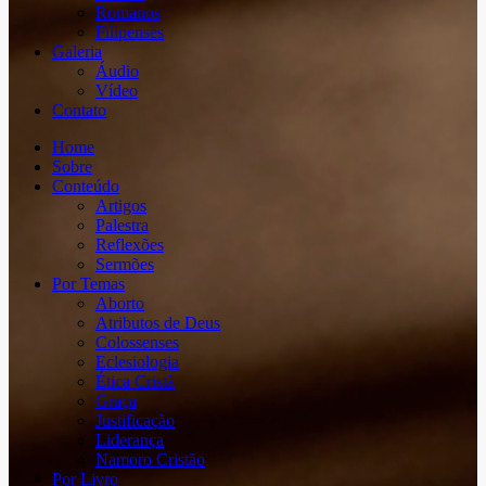
Romanos
Filipenses
Galeria
Áudio
Vídeo
Contato
Home
Sobre
Conteúdo
Artigos
Palestra
Reflexões
Sermões
Por Temas
Aborto
Atributos de Deus
Colossenses
Eclesiologia
Ética Cristã
Graça
Justificação
Liderança
Namoro Cristão
Por Livro