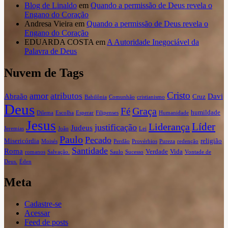
Blog de Linaldo
em
Quando a permissão de Deus revela o
Engano do Coração
Andresa Vieira
em
Quando a permissão de Deus revela o
Engano do Coração
EDUARDA COSTA
em
A Autoridade Inegociável da
Palavra de Deus
Nuvem de Tags
Cristo
amor
atributos
Abraão
Davi
Cruz
Babilônia
Comunhão
cristianismo
Deus
Graça
Fé
humildade
Dilema
Escolha
Esperar
Filipenses
Humanidade
Jesus
Líder
Liderança
justificação
Judeus
Jeremias
João
Lei
Paulo
Pecado
Misericórdia
religião
Moisés
Perdão
Provérbios
Pureza
redenção
Santidade
Roma
Verdade
Vida
romanos
Salvação.
Saulo
Sucesso
Vontade de
Deus.
Éden
Meta
Cadastre-se
Acessar
Feed de posts