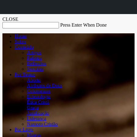
CLOSE
Press Enter When Done
Home
Sobre
Conteúdo
Artigos
Palestra
Reflexões
Sermões
Por Temas
Aborto
Atributos de Deus
Colossenses
Eclesiologia
Ética Cristã
Graça
Justificação
Liderança
Namoro Cristão
Por Livro
Mateus