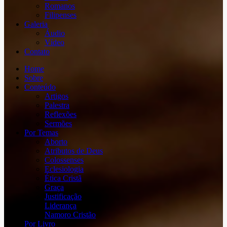
Romanos
Filipenses
Galeria
Áudio
Vídeo
Contato
Home
Sobre
Conteúdo
Artigos
Palestra
Reflexões
Sermões
Por Temas
Aborto
Atributos de Deus
Colossenses
Eclesiologia
Ética Cristã
Graça
Justificação
Liderança
Namoro Cristão
Por Livro