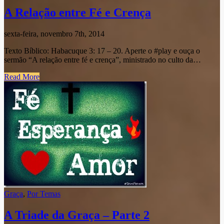
A Relação entre Fé e Crença
sexta-feira, novembro 7th, 2014
Texto Bíblico: Habacuque 3: 17 – 20. Aperte o #play e ouça o
sermão “A relação entre fé e crença”, ministrado no culto da…
Read More
Graça
,
Por Temas
A Triade da Graça – Parte 2