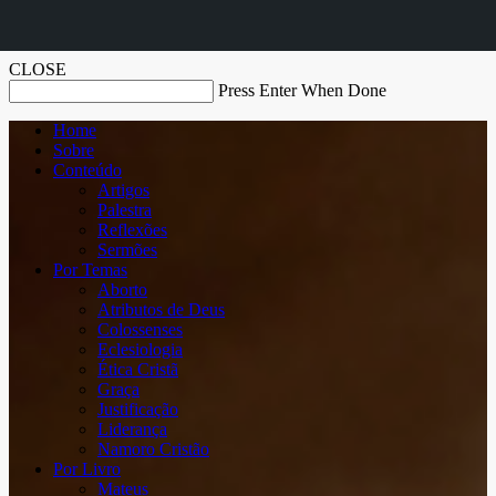
CLOSE
Press Enter When Done
Home
Sobre
Conteúdo
Artigos
Palestra
Reflexões
Sermões
Por Temas
Aborto
Atributos de Deus
Colossenses
Eclesiologia
Ética Cristã
Graça
Justificação
Liderança
Namoro Cristão
Por Livro
Mateus