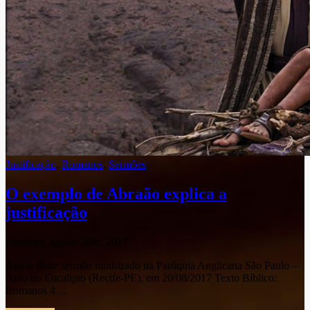
Justificação
,
Romanos
,
Sermões
O exemplo de Abraão explica a
justificação
domingo, agosto 20th, 2017
Áudio deste sermão ministrado na Paróquia Anglicana São Paulo –
Auto do Eucalipto (Recife-PE), em 20/08/2017 Texto Bíblico:
Romanos 4…