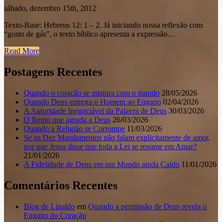
sábado, dezembro 15th, 2012
Texto-Base: Hebreus 12: 1 – 2. Já iniciando nossa reflexão com
“gosto de gás”, o texto bíblico apresenta a expressão…
Read More
Postagens Recentes
Quando o coração se mistura com o mundo
28/05/2026
Quando Deus entrega o Homem ao Engano
02/04/2026
A Autoridade Inegociável da Palavra de Deus
30/03/2026
O Reino que agrada a Deus
26/03/2026
Quando a Religião se Corrompe
11/03/2026
Se os Dez Mandamentos não falam explicitamente de amor,
por que Jesus disse que toda a Lei se resume em Amar?
21/01/2026
A Fidelidade de Deus em um Mundo ainda Caído
11/01/2026
Comentários Recentes
Blog de Linaldo
em
Quando a permissão de Deus revela o
Engano do Coração