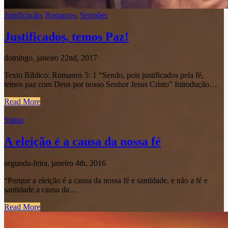
Justificação
,
Romanos
,
Sermões
Justificados, temos Paz!
domingo, janeiro 22nd, 2017
Texto Bíblico: Romanos 5: 1 “Sendo, pois justificados pela fé,
temos paz com Deus por nosso Senhor Jesus Cristo” Introdução…
Read More
Status
A eleição é a causa da nossa fé
segunda-feira, janeiro 4th, 2016
“Porque a eleição é a causa da nossa fé e santidade, e não a fé e
santidade a causa da…
Read More