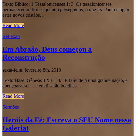
Texto Bíblico: 1 Tessalonicenses 1: 3. Os tessalonicenses
permaneceram firmes quando perseguidos, o que fez Paulo elogiar
estes novos cristãos…
Read More
Reflexão
Em Abraão, Deus começou a
Reconstrução
sexta-feira, fevereiro 8th, 2013
Texto-Base: Gênesis 12: 1 – 3. “E farei de ti uma grande nação, e
abençoar-te-ei… e em ti serão benditas…
Read More
Sermões
Heróis da Fé: Escreva o SEU Nome nessa
Galeria!