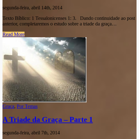
segunda-feira, abril 14th, 2014
Texto Bíblico: 1 Tessalonicenses 1: 3. Dando continuidade ao post
anterior, completaremos o estudo sobre a triade da graça…
Read More
Graça
,
Por Temas
A Triade da Graça – Parte 1
segunda-feira, abril 7th, 2014