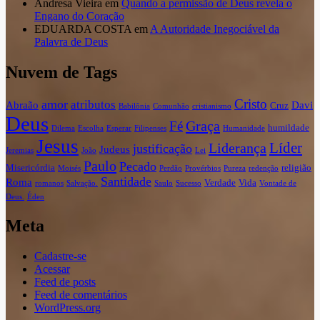
Andresa Vieira
em
Quando a permissão de Deus revela o
Engano do Coração
EDUARDA COSTA
em
A Autoridade Inegociável da
Palavra de Deus
Nuvem de Tags
Cristo
amor
atributos
Abraão
Davi
Cruz
Babilônia
Comunhão
cristianismo
Deus
Graça
Fé
humildade
Dilema
Escolha
Esperar
Filipenses
Humanidade
Jesus
Líder
Liderança
justificação
Judeus
Jeremias
João
Lei
Paulo
Pecado
Misericórdia
religião
Moisés
Perdão
Provérbios
Pureza
redenção
Santidade
Roma
Verdade
Vida
romanos
Salvação.
Saulo
Sucesso
Vontade de
Deus.
Éden
Meta
Cadastre-se
Acessar
Feed de posts
Feed de comentários
WordPress.org