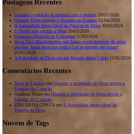
Postagens Recentes
Quando o coração se mistura com o mundo
28/05/2026
Quando Deus entrega o Homem ao Engano
02/04/2026
A Autoridade Inegociável da Palavra de Deus
30/03/2026
O Reino que agrada a Deus
26/03/2026
Quando a Religião se Corrompe
11/03/2026
Se os Dez Mandamentos não falam explicitamente de amor,
por que Jesus disse que toda a Lei se resume em Amar?
21/01/2026
A Fidelidade de Deus em um Mundo ainda Caído
11/01/2026
Comentários Recentes
Blog de Linaldo
em
Quando a permissão de Deus revela o
Engano do Coração
Andresa Vieira
em
Quando a permissão de Deus revela o
Engano do Coração
EDUARDA COSTA
em
A Autoridade Inegociável da
Palavra de Deus
Nuvem de Tags