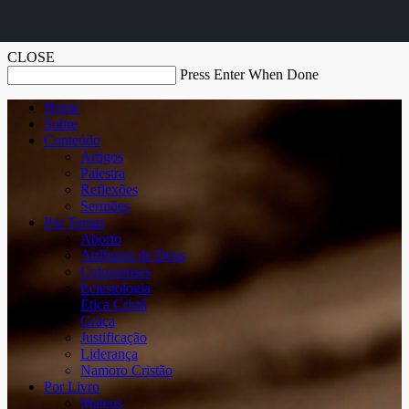
CLOSE
Press Enter When Done
Home
Sobre
Conteúdo
Artigos
Palestra
Reflexões
Sermões
Por Temas
Aborto
Atributos de Deus
Colossenses
Eclesiologia
Ética Cristã
Graça
Justificação
Liderança
Namoro Cristão
Por Livro
Mateus