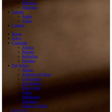
Romanos
Filipenses
Galeria
Áudio
Vídeo
Contato
Home
Sobre
Conteúdo
Artigos
Palestra
Reflexões
Sermões
Por Temas
Aborto
Atributos de Deus
Colossenses
Eclesiologia
Ética Cristã
Graça
Justificação
Liderança
Namoro Cristão
Por Livro