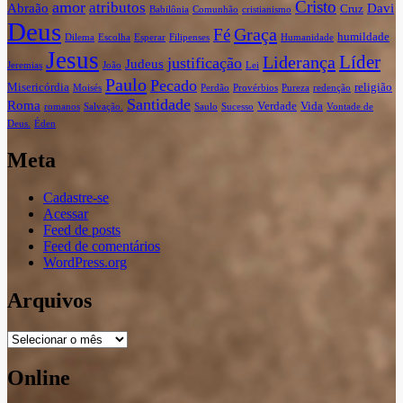
Cristo
amor
atributos
Abraão
Davi
Cruz
Babilônia
Comunhão
cristianismo
Deus
Graça
Fé
humildade
Dilema
Escolha
Esperar
Filipenses
Humanidade
Jesus
Líder
Liderança
justificação
Judeus
Jeremias
João
Lei
Paulo
Pecado
Misericórdia
religião
Moisés
Perdão
Provérbios
Pureza
redenção
Santidade
Roma
Verdade
Vida
romanos
Salvação.
Saulo
Sucesso
Vontade de
Deus.
Éden
Meta
Cadastre-se
Acessar
Feed de posts
Feed de comentários
WordPress.org
Arquivos
Arquivos
Online