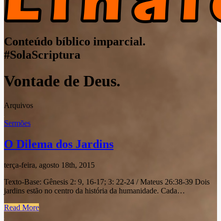
Conteúdo bíblico imparcial.
#SolaScriptura
Vontade de Deus.
Arquivos
Sermões
O Dilema dos Jardins
terça-feira, agosto 18th, 2015
Texto-Base: Gênesis 2: 9, 16-17; 3: 22-24 / Mateus 26:38-39 Dois
jardins estão no centro da história da humanidade. Cada…
Read More