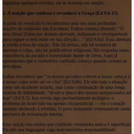
organizar qualquer reforma, ele se derrama em oração.
2- A oração que confessa e reconhece a Graça (Ed 9.6-15)
A partir do versículo 6 encontramos uma das mais profundas
orações de confissão das Escrituras. Esdras começa dizendo:
“Ó
meu Deus! Estou por demais aterrado, indignado e envergonhado
para erguer o meu rosto em tua direção…” (Ed 9.6a)
. Essa abertura
já revela o tom da oração. Não há defesa, não há tentativa de
suavizar a culpa, não há justificativas religiosas. Há vergonha santa,
consciência do pecado e honestidade diante de Deus. Aqui já
aprendemos que a verdadeira confissão começa quando cessam as
desculpas.
Esdras reconhece que “
os nossos pecados cobrem a nossa cabeça e
a nossa culpa sobe até os céus
” (Ed 9.6b). Ele não trata a situação
como um incidente isolado, mas como continuação de uma longa
história de infidelidade: “
desde a época dos nossos antepassados até
hoje
” (Ed 9.7). Isso revela algo profundamente teológico: o
problema de Israel não era apenas circunstancial — era o coração
humano inclinado à rebeldia. O povo restaurado externamente ainda
precisava de restauração interna.
Essa oração nos ensina que confissão verdadeira nunca é superficial.
Ela não usa linguagem vaga nem terceiriza responsabilidade.