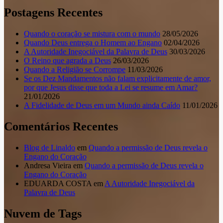
Postagens Recentes
Quando o coração se mistura com o mundo
28/05/2026
Quando Deus entrega o Homem ao Engano
02/04/2026
A Autoridade Inegociável da Palavra de Deus
30/03/2026
O Reino que agrada a Deus
26/03/2026
Quando a Religião se Corrompe
11/03/2026
Se os Dez Mandamentos não falam explicitamente de amor,
por que Jesus disse que toda a Lei se resume em Amar?
21/01/2026
A Fidelidade de Deus em um Mundo ainda Caído
11/01/2026
Comentários Recentes
Blog de Linaldo
em
Quando a permissão de Deus revela o
Engano do Coração
Andresa Vieira
em
Quando a permissão de Deus revela o
Engano do Coração
EDUARDA COSTA
em
A Autoridade Inegociável da
Palavra de Deus
Nuvem de Tags