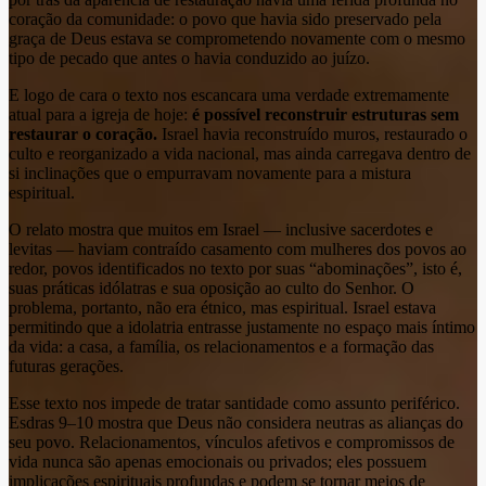
coração da comunidade: o povo que havia sido preservado pela
graça de Deus estava se comprometendo novamente com o mesmo
tipo de pecado que antes o havia conduzido ao juízo.
E logo de cara o texto nos escancara uma verdade extremamente
atual para a igreja de hoje:
é possível reconstruir estruturas sem
restaurar o coração.
Israel havia reconstruído muros, restaurado o
culto e reorganizado a vida nacional, mas ainda carregava dentro de
si inclinações que o empurravam novamente para a mistura
espiritual.
O relato mostra que muitos em Israel — inclusive sacerdotes e
levitas — haviam contraído casamento com mulheres dos povos ao
redor, povos identificados no texto por suas “abominações”, isto é,
suas práticas idólatras e sua oposição ao culto do Senhor. O
problema, portanto, não era étnico, mas espiritual. Israel estava
permitindo que a idolatria entrasse justamente no espaço mais íntimo
da vida: a casa, a família, os relacionamentos e a formação das
futuras gerações.
Esse texto nos impede de tratar santidade como assunto periférico.
Esdras 9–10 mostra que Deus não considera neutras as alianças do
seu povo. Relacionamentos, vínculos afetivos e compromissos de
vida nunca são apenas emocionais ou privados; eles possuem
implicações espirituais profundas e podem se tornar meios de