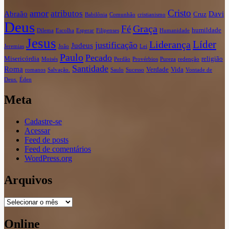
Cristo
amor
atributos
Abraão
Davi
Cruz
Babilônia
Comunhão
cristianismo
Deus
Graça
Fé
humildade
Dilema
Escolha
Esperar
Filipenses
Humanidade
Jesus
Líder
Liderança
justificação
Judeus
Jeremias
João
Lei
Paulo
Pecado
Misericórdia
religião
Moisés
Perdão
Provérbios
Pureza
redenção
Santidade
Roma
Verdade
Vida
romanos
Salvação.
Saulo
Sucesso
Vontade de
Deus.
Éden
Meta
Cadastre-se
Acessar
Feed de posts
Feed de comentários
WordPress.org
Arquivos
Arquivos
Online