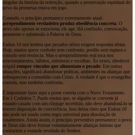
singular da história da redenção, quando a preservação espiritual do
povo da promessa estava em jogo.
Contudo, o princípio permanece extremamente atual:
arrependimento verdadeiro produz obediência concreta
. O
povo não apenas se emociona; ele age. Há confissão, convocação,
juramento e submissão à Palavra de Deus.
Esdras 10 nos lembra que pecados sérios exigem respostas sérias.
Hoje, muitos quere conforto sem confronto, perdão sem ruptura e
consolo sem renúncia. Mas o arrependimento real toca nos
relacionamentos, hábitos, estruturas e escolhas. Às vezes, obedecer
exigirá
romper vínculos que alimentam o pecado
. Em outras
situações, significará abandonar práticas, ambientes ou alianças que
enfraquecem a comunhão com Cristo. A verdade é que o evangelho
consola, mas também confronta.
É importante fazer aqui a ponte correta com o Novo Testamento.
Em 1 Coríntios 7, Paulo ensina que, se alguém se converte já
estando casado com um cônjuge incrédulo, não deve abandoná-lo se
houver disposição de convivência. Isso deixa claro que Esdras 10
não pode ser usado como regra universal para dissolução de
casamentos. Ainda assim, o princípio preventivo permanece: o povo
de Deus não deve formar voluntariamente alianças íntimas que
contrariem a vontade revelada do Senhor.