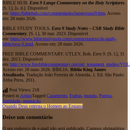
BIBLE HUB.
Ezra 9 Lange Commentary on the Holy Scriptures
.
[S. l.], [s. d.]. Disponível
em:
https://biblehub.com/commentaries/lange/ezra/9.htm
. Acesso
em: 28 maio 2026.
BIBLE STUDY TOOLS.
Ezra 9 Study Notes – CSB Study Bible
Commentary
. [S. l.], 30 mar. 2023. Disponível
em:
https://www.biblestudytools.com/commentaries/csb-study-
bible/ezra-9.html
. Acesso em: 28 maio 2026.
FREE BIBLE COMMENTARY. UTLEY, Bob.
Ezra 9
. [S. l.], 31
dez. 2013. Disponível
em:
http://www.freebiblecommentary.org/old_testament_studies
Acesso em: 28 maio 2026. BÍBLIA.
Bíblia King James
Atualizada.
Tradução João Ferreira de Almeida. 1. Ed. São Paulo:
Abba Press, 2011.
Post Views:
218
Posted in
Artigo
Tagged
Casamento
,
Esdras
,
mundo
,
Pureza
,
Santidade
,
separação
Navegação
Quando Deus entrega o Homem ao Engano
do
Deixe um comentário
post
O seu endereço de e-mail não será publicado.
Campos obrigatórios