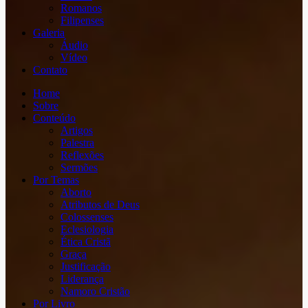
Romanos
Filipenses
Galeria
Áudio
Vídeo
Contato
Home
Sobre
Conteúdo
Artigos
Palestra
Reflexões
Sermões
Por Temas
Aborto
Atributos de Deus
Colossenses
Eclesiologia
Ética Cristã
Graça
Justificação
Liderança
Namoro Cristão
Por Livro