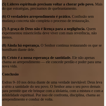
(5) Líderes espirituais precisam voltar a chorar pelo povo.
Mais
do que estratégias, precisamos de quebrantamento.
(6) O verdadeiro arrependimento é prático.
Confissão sem
mudança concreta não completa o processo de restauração.
(7) A graça de Deus não é licença para a negligência.
Quem
experimentou misericórdia deve viver com mais reverência, não
menos.
(8) Ainda há esperança.
O Senhor continua restaurando os que se
humilham diante dele.
(9) Cristo é a nossa esperança de santidade.
Ele não apenas
chama ao arrependimento — ele concede perdão e poder para uma
nova vida.
Conclusão
Esdras 9–10 nos deixa diante de uma verdade inevitável: Deus leva
a sério a santidade do seu povo. O Senhor ama o seu povo demais
para permitir que ele brinque com a idolatria, com a mistura e com a
infidelidade espiritual. Por isso ele confronta, disciplina, chama ao
arrependimento e conduz de volta.