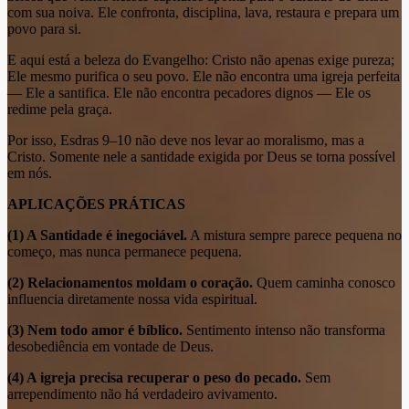
com sua noiva. Ele confronta, disciplina, lava, restaura e prepara um
povo para si.
E aqui está a beleza do Evangelho: Cristo não apenas exige pureza;
Ele mesmo purifica o seu povo. Ele não encontra uma igreja perfeita
— Ele a santifica. Ele não encontra pecadores dignos — Ele os
redime pela graça.
Por isso, Esdras 9–10 não deve nos levar ao moralismo, mas a
Cristo. Somente nele a santidade exigida por Deus se torna possível
em nós.
APLICAÇÕES PRÁTICAS
(1) A Santidade é inegociável.
A mistura sempre parece pequena no
começo, mas nunca permanece pequena.
(2) Relacionamentos moldam o coração.
Quem caminha conosco
influencia diretamente nossa vida espiritual.
(3) Nem todo amor é bíblico.
Sentimento intenso não transforma
desobediência em vontade de Deus.
(4) A igreja precisa recuperar o peso do pecado.
Sem
arrependimento não há verdadeiro avivamento.