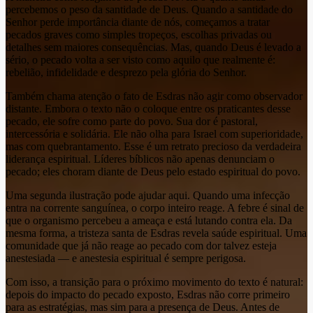
percebemos o peso da santidade de Deus. Quando a santidade do
Senhor perde importância diante de nós, começamos a tratar
pecados graves como simples tropeços, escolhas privadas ou
detalhes sem maiores consequências. Mas, quando Deus é levado a
sério, o pecado volta a ser visto como aquilo que realmente é:
rebelião, infidelidade e desprezo pela glória do Senhor.
Também chama atenção o fato de Esdras não agir como observador
distante. Embora o texto não o coloque entre os praticantes desse
pecado, ele sofre como parte do povo. Sua dor é pastoral,
intercessória e solidária. Ele não olha para Israel com superioridade,
mas com quebrantamento. Esse é um retrato precioso da verdadeira
liderança espiritual. Líderes bíblicos não apenas denunciam o
pecado; eles choram diante de Deus pelo estado espiritual do povo.
Uma segunda ilustração pode ajudar aqui. Quando uma infecção
entra na corrente sanguínea, o corpo inteiro reage. A febre é sinal de
que o organismo percebeu a ameaça e está lutando contra ela. Da
mesma forma, a tristeza santa de Esdras revela saúde espiritual. Uma
comunidade que já não reage ao pecado com dor talvez esteja
anestesiada — e anestesia espiritual é sempre perigosa.
Com isso, a transição para o próximo movimento do texto é natural:
depois do impacto do pecado exposto, Esdras não corre primeiro
para as estratégias, mas sim para a presença de Deus. Antes de