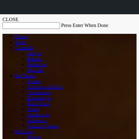
CLOSE
Press Enter When Done
Home
Sobre
Conteúdo
Artigos
Palestra
Reflexões
Sermões
Por Temas
Aborto
Atributos de Deus
Colossenses
Eclesiologia
Ética Cristã
Graça
Justificação
Liderança
Namoro Cristão
Por Livro
Mateus