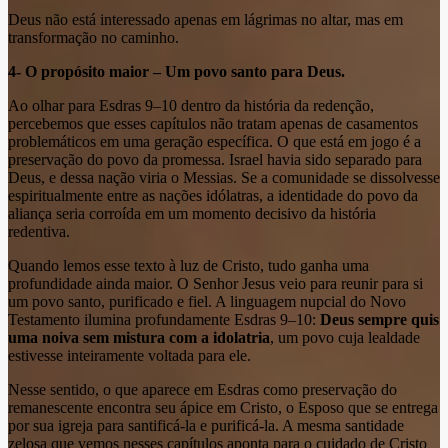
Deus não está interessado apenas em lágrimas no altar, mas em
transformação no caminho.
4- O propósito maior – Um povo santo para Deus.
Ao olhar para Esdras 9–10 dentro da história da redenção,
percebemos que esses capítulos não tratam apenas de casamentos
problemáticos em uma geração específica. O que está em jogo é a
preservação do povo da promessa. Israel havia sido separado para
Deus, e dessa nação viria o Messias. Se a comunidade se dissolvesse
espiritualmente entre as nações idólatras, a identidade do povo da
aliança seria corroída em um momento decisivo da história
redentiva.
Quando lemos esse texto à luz de Cristo, tudo ganha uma
profundidade ainda maior. O Senhor Jesus veio para reunir para si
um povo santo, purificado e fiel. A linguagem nupcial do Novo
Testamento ilumina profundamente Esdras 9–10:
Deus sempre quis
uma noiva sem mistura com a idolatria
, um povo cuja lealdade
estivesse inteiramente voltada para ele.
Nesse sentido, o que aparece em Esdras como preservação do
remanescente encontra seu ápice em Cristo, o Esposo que se entrega
por sua igreja para santificá-la e purificá-la. A mesma santidade
zelosa que vemos nesses capítulos aponta para o cuidado de Cristo