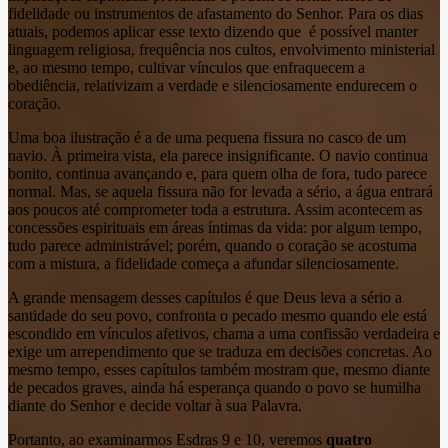
fidelidade ou instrumentos de afastamento do Senhor. Para os dias
atuais, podemos aplicar esse texto dizendo que é possível manter
linguagem religiosa, frequência nos cultos, envolvimento ministerial
e, ao mesmo tempo, cultivar vínculos que enfraquecem a
obediência, relativizam a verdade e silenciosamente endurecem o
coração.
Uma boa ilustração é a de uma pequena fissura no casco de um
navio. À primeira vista, ela parece insignificante. O navio continua
bonito, continua avançando e, para quem olha de fora, tudo parece
normal. Mas, se aquela fissura não for levada a sério, a água entrará
aos poucos até comprometer toda a estrutura. Assim acontecem as
concessões espirituais em áreas íntimas da vida: por algum tempo,
tudo parece administrável; porém, quando o coração se acostuma
com a mistura, a fidelidade começa a afundar silenciosamente.
A grande mensagem desses capítulos é que Deus leva a sério a
santidade do seu povo, confronta o pecado mesmo quando ele está
escondido em vínculos afetivos, chama a uma confissão verdadeira e
exige um arrependimento que se traduza em decisões concretas. Ao
mesmo tempo, esses capítulos também mostram que, mesmo diante
de pecados graves, ainda há esperança quando o povo se humilha
diante do Senhor e decide voltar à sua Palavra.
Portanto, ao examinarmos Esdras 9 e 10, veremos
quatro