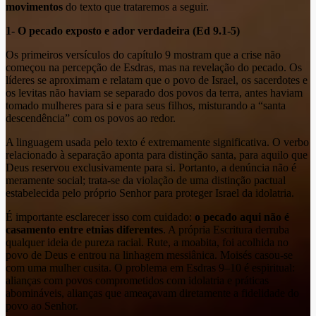
movimentos
do texto que trataremos a seguir.
1- O pecado exposto e ador verdadeira (Ed 9.1-5)
Os primeiros versículos do capítulo 9 mostram que a crise não
começou na percepção de Esdras, mas na revelação do pecado. Os
líderes se aproximam e relatam que o povo de Israel, os sacerdotes e
os levitas não haviam se separado dos povos da terra, antes haviam
tomado mulheres para si e para seus filhos, misturando a “santa
descendência” com os povos ao redor.
A linguagem usada pelo texto é extremamente significativa. O verbo
relacionado à separação aponta para distinção santa, para aquilo que
Deus reservou exclusivamente para si. Portanto, a denúncia não é
meramente social; trata-se da violação de uma distinção pactual
estabelecida pelo próprio Senhor para proteger Israel da idolatria.
É importante esclarecer isso com cuidado:
o pecado aqui não é
casamento entre etnias diferentes
. A própria Escritura derruba
qualquer ideia de pureza racial. Rute, a moabita, foi acolhida no
povo de Deus e entrou na linhagem messiânica. Moisés casou-se
com uma mulher cusita. O problema em Esdras 9–10 é espiritual:
alianças com povos comprometidos com idolatria e práticas
abomináveis, alianças que ameaçavam diretamente a fidelidade do
povo ao Senhor.