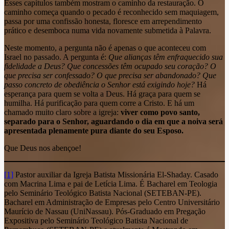
Esses capítulos também mostram o caminho da restauração. O
caminho começa quando o pecado é reconhecido sem maquiagem,
passa por uma confissão honesta, floresce em arrependimento
prático e desemboca numa vida novamente submetida à Palavra.
Neste momento, a pergunta não é apenas o que aconteceu com
Israel no passado. A pergunta é:
Que alianças têm enfraquecido sua
fidelidade a Deus? Que concessões têm ocupado seu coração? O
que precisa ser confessado? O que precisa ser abandonado? Que
passo concreto de obediência o Senhor está exigindo hoje?
Há
esperança para quem se volta a Deus. Há graça para quem se
humilha. Há purificação para quem corre a Cristo. E há um
chamado muito claro sobre a igreja:
viver como povo santo,
separado para o Senhor, aguardando o dia em que a noiva será
apresentada plenamente pura diante do seu Esposo.
Que Deus nos abençoe!
[1]
Pastor auxiliar da Igreja Batista Missionária El-Shaday. Casado
com Macrina Lima e pai de Letícia Lima. É Bacharel em Teologia
pelo Seminário Teológico Batista Nacional (SETEBAN-PE).
Bacharel em Administração de Empresas pelo Centro Universitário
Maurício de Nassau (UniNassau). Pós-Graduado em Pregação
Expositiva pelo Seminário Teológico Batista Nacional de