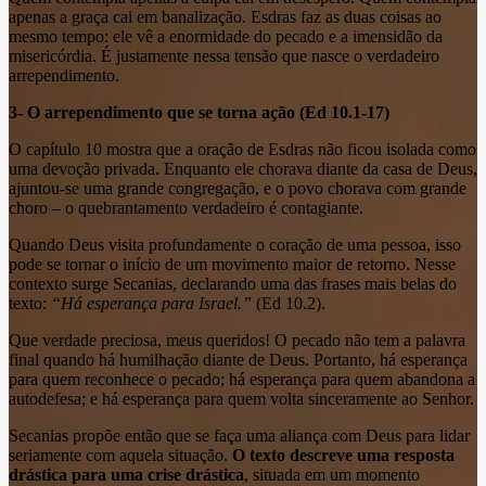
apenas a graça cai em banalização. Esdras faz as duas coisas ao
mesmo tempo: ele vê a enormidade do pecado e a imensidão da
misericórdia. É justamente nessa tensão que nasce o verdadeiro
arrependimento.
3- O arrependimento que se torna ação (Ed 10.1-17)
O capítulo 10 mostra que a oração de Esdras não ficou isolada como
uma devoção privada. Enquanto ele chorava diante da casa de Deus,
ajuntou-se uma grande congregação, e o povo chorava com grande
choro – o quebrantamento verdadeiro é contagiante.
Quando Deus visita profundamente o coração de uma pessoa, isso
pode se tornar o início de um movimento maior de retorno. Nesse
contexto surge Secanias, declarando uma das frases mais belas do
texto:
“Há esperança para Israel.”
(Ed 10.2).
Que verdade preciosa, meus queridos! O pecado não tem a palavra
final quando há humilhação diante de Deus. Portanto, há esperança
para quem reconhece o pecado; há esperança para quem abandona a
autodefesa; e há esperança para quem volta sinceramente ao Senhor.
Secanias propõe então que se faça uma aliança com Deus para lidar
seriamente com aquela situação.
O texto descreve uma resposta
drástica para uma crise drástica
, situada em um momento