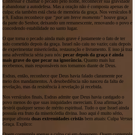
Confessar é chamar o pecado pelo nome, reconhecer sua gravidade
e abandonar a autodefesa. Mas a oração não é composta apenas de
culpa; ela também está cheia de memória da graça. Nos versículos 8
e 9, Esdras reconhece que
“por um breve momento”
houve graça
da parte do Senhor, deixando um remanescente, renovando o povo e
concedendo estabilidade no santo lugar.
O que torna o pecado ainda mais grave é justamente o fato de ter
sido cometido depois da graça. Israel não caiu no vazio; caiu depois
de experimentar misericórdia, restauração e livramento. E isso já traz
uma advertência séria para nós:
pecar depois da graça é ainda
mais grave do que pecar na ignorância.
Quanto mais luz
recebemos, mais responsáveis nos tornamos diante de Deus.
Esdras, então, reconhece que Deus havia falado claramente por
meio dos mandamentos. A desobediência não nasceu da falta de
revelação, mas da resistência à revelação já recebida.
Nos versículos finais, Esdras admite que Deus havia castigado o
povo menos do que suas iniquidades mereciam. Essa afirmação
destrói qualquer senso de mérito espiritual. Tudo o que Israel ainda
possuía era fruto da misericórdia divina. Isso aqui é muito sério,
porque afronta
duas extremidades cristãs
bem atuais: Culpa
Versus
Graça. Explico:
Quem contempla apenas a culpa cai em desespero. Quem contempla