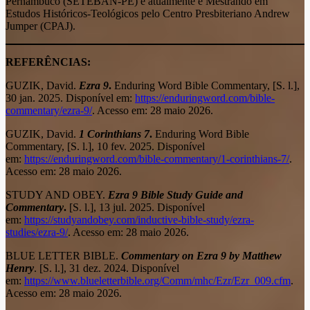
Pernambuco (SETEBAN-PE) e atualmente é Mestrando em
Estudos Históricos-Teológicos pelo Centro Presbiteriano Andrew
Jumper (CPAJ).
REFERÊNCIAS:
GUZIK, David.
Ezra 9
.
Enduring Word Bible Commentary, [S. l.],
30 jan. 2025. Disponível em:
https://enduringword.com/bible-
commentary/ezra-9/
. Acesso em: 28 maio 2026.
GUZIK, David.
1 Corinthians 7
.
Enduring Word Bible
Commentary, [S. l.], 10 fev. 2025. Disponível
em:
https://enduringword.com/bible-commentary/1-corinthians-7/
.
Acesso em: 28 maio 2026.
STUDY AND OBEY.
Ezra 9 Bible Study Guide and
Commentary
.
[S. l.], 13 jul. 2025. Disponível
em:
https://studyandobey.com/inductive-bible-study/ezra-
studies/ezra-9/
. Acesso em: 28 maio 2026.
BLUE LETTER BIBLE.
Commentary on Ezra 9 by Matthew
Henry
. [S. l.], 31 dez. 2024. Disponível
em:
https://www.blueletterbible.org/Comm/mhc/Ezr/Ezr_009.cfm
.
Acesso em: 28 maio 2026.