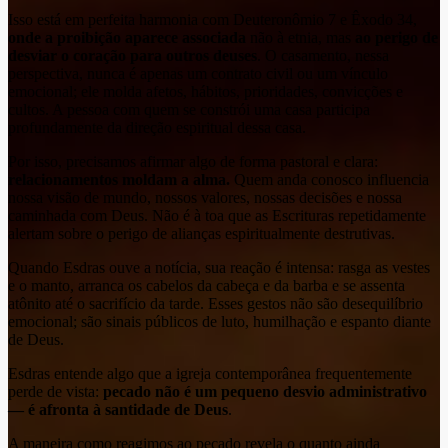
Isso está em perfeita harmonia com Deuteronômio 7 e Êxodo 34,
onde a proibição
aparece associada
não à etnia, mas
ao perigo de
desviar o coração para outros deuses
. O casamento, nessa
perspectiva, nunca é apenas um contrato civil ou um vínculo
emocional; ele molda afetos, hábitos, prioridades, convicções e
cultos. A pessoa com quem se constrói uma casa participa
profundamente da direção espiritual dessa casa.
Por isso, precisamos afirmar algo de forma pastoral e clara:
relacionamentos moldam a alma.
Quem anda conosco influencia
nossa visão de mundo, nossos valores, nossas decisões e nossa
caminhada com Deus. Não é à toa que as Escrituras repetidamente
alertam sobre o perigo de alianças espiritualmente destrutivas.
Quando Esdras ouve a notícia, sua reação é intensa: rasga as vestes
e o manto, arranca os cabelos da cabeça e da barba e se assenta
atônito até o sacrifício da tarde. Esses gestos não são desequilíbrio
emocional; são sinais públicos de luto, humilhação e espanto diante
de Deus.
Esdras entende algo que a igreja contemporânea frequentemente
perde de vista:
pecado não é um pequeno desvio administrativo
— é afronta à santidade de Deus
.
A maneira como reagimos ao pecado revela o quanto ainda