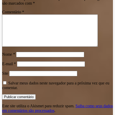
são marcados com
*
Comentário
*
Nome
*
E-mail
*
Site
Salvar meus dados neste navegador para a próxima vez que eu
comentar.
Este site utiliza o Akismet para reduzir spam.
Saiba como seus dados
em comentários são processados
.