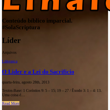
Conteúdo bíblico imparcial.
#SolaScriptura
Líder
Arquivos
Liderança
O Lider e a Lei do Sacrifício
quarta-feira, agosto 28th, 2013
Textos-Base: 1 Coríntios 9: 5 – 15; 19 – 27 / Êxodo 3: 1 – 4: 13.
Uma coisa é…
Read More