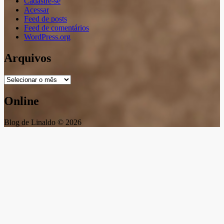
Cadastre-se
Acessar
Feed de posts
Feed de comentários
WordPress.org
Arquivos
Arquivos
Online
Blog de Linaldo © 2026