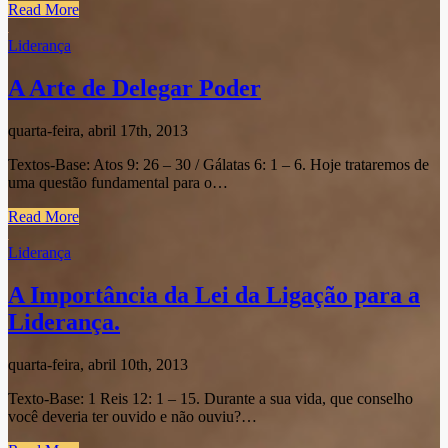
Read More
Liderança
A Arte de Delegar Poder
quarta-feira, abril 17th, 2013
Textos-Base: Atos 9: 26 – 30 / Gálatas 6: 1 – 6. Hoje trataremos de
uma questão fundamental para o…
Read More
Liderança
A Importância da Lei da Ligação para a
Liderança.
quarta-feira, abril 10th, 2013
Texto-Base: 1 Reis 12: 1 – 15. Durante a sua vida, que conselho
você deveria ter ouvido e não ouviu?…