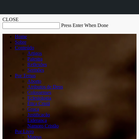
CLOSE
Press Enter When Done
Home
Sobre
Conteúdo
Artigos
Palestra
Reflexões
Sermões
Por Temas
Aborto
Atributos de Deus
Colossenses
Eclesiologia
Ética Cristã
Graça
Justificação
Liderança
Namoro Cristão
Por Livro
Mateus