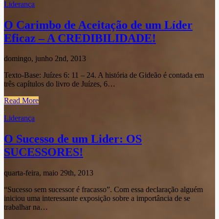
Liderança
O Carimbo de Aceitação de um Líder
Eficaz – A CREDIBILIDADE!
domingo, junho 2nd, 2013
Texto-Base: Juízes 6: 11 – 24. A história de Gideão é contada em
três capítulos do livro de Juízes, 6…
Read More
Liderança
O Sucesso de um Lider: OS
SUCESSORES!
quarta-feira, maio 29th, 2013
“Sucesso sem sucessor é fracasso”. Com essa declaração alguém
iniciou uma interessante exposição sobre a importância de se
trabalhar na…