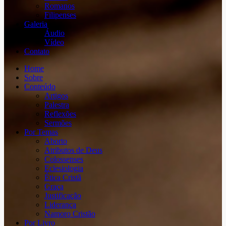
Romanos
Filipenses
Galeria
Áudio
Vídeo
Contato
Home
Sobre
Conteúdo
Artigos
Palestra
Reflexões
Sermões
Por Temas
Aborto
Atributos de Deus
Colossenses
Eclesiologia
Ética Cristã
Graça
Justificação
Liderança
Namoro Cristão
Por Livro