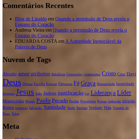
Comentários Recentes
Blog de Linaldo
em
Quando a permissão de Deus revela o
Engano do Coração
Andresa Vieira
em
Quando a permissão de Deus revela o
Engano do Coração
EDUARDA COSTA
em
A Autoridade Inegociável da
Palavra de Deus
Nuvem de Tags
Cristo
amor
atributos
Abraão
Davi
Cruz
Babilônia
Comunhão
cristianismo
Deus
Graça
Fé
humildade
Dilema
Escolha
Esperar
Filipenses
Humanidade
Jesus
Líder
Liderança
justificação
Judeus
Jeremias
João
Lei
Paulo
Pecado
Misericórdia
religião
Moisés
Perdão
Provérbios
Pureza
redenção
Santidade
Roma
Verdade
Vida
romanos
Salvação.
Saulo
Sucesso
Vontade de
Deus.
Éden
Meta